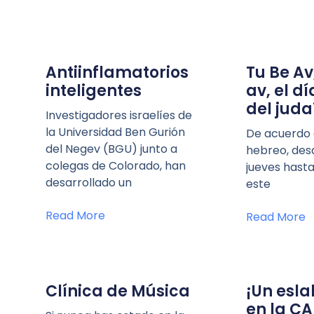
Antiinflamatorios
Tu Be Av,
inteligentes
av, el d
del jud
Investigadores israelíes de
la Universidad Ben Gurión
De acuerdo 
del Negev (BGU) junto a
hebreo, des
colegas de Colorado, han
jueves hasta
desarrollado un
este
Read More
Read More
Clínica de Música
¡Un esl
en la C