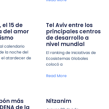
 el 15 de
Tel Aviv entre los
ía del amor
principales centros
aísmo
de desarrollo a
nivel mundial
al calendario
de la noche del
El ranking de Iniciativas de
 el atardecer de
Ecosistemas Globales
colocó a
Read More
abón más
Nitzanim
ADENA de la