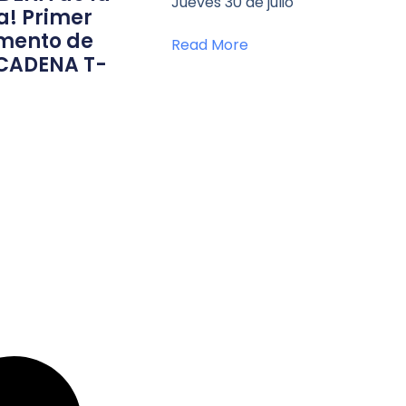
Jueves 30 de julio
a! Primer
ento de
Read More
CADENA T-