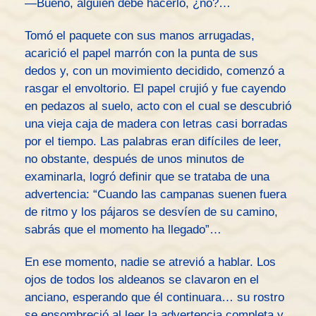
—Bueno, alguien debe hacerlo, ¿no?…
Tomó el paquete con sus manos arrugadas,
acarició el papel marrón con la punta de sus
dedos y, con un movimiento decidido, comenzó a
rasgar el envoltorio. El papel crujió y fue cayendo
en pedazos al suelo, acto con el cual se descubrió
una vieja caja de madera con letras casi borradas
por el tiempo. Las palabras eran difíciles de leer,
no obstante, después de unos minutos de
examinarla, logró definir que se trataba de una
advertencia: “Cuando las campanas suenen fuera
de ritmo y los pájaros se desvíen de su camino,
sabrás que el momento ha llegado”…
En ese momento, nadie se atrevió a hablar. Los
ojos de todos los aldeanos se clavaron en el
anciano, esperando que él continuara… su rostro
se ensombreció al leer la advertencia completa y