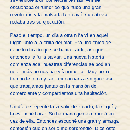
sirviéndole a un comerciante más. Ahí se
escuchaba el rumor de que hubo una gran
revolución y la malvada Rin cayó, su cabeza
rodaba tras su ejecución.
Pasó el tiempo, un día a otra niña vi en aquel
lugar junto a la orilla del mar. Era una chica de
cabello dorado que se había caído, así que
entonces la fui a salvar. Una nueva historia
comienza acá, nuestras diferencias se podían
notar más no nos parecía importar. Muy poco
tiempo le tomó y fácil mi confianza se ganó así
que trabajamos juntas en la mansión del
comerciante y compartíamos una habitación.
Un día de repente la vi salir del cuarto, la seguí y
la escuché llorar. Su hermano gemelo murió en
vez de ella. Entonces escuché una gran y amarga
confesión que en serio me sorprendió ¡Dios esto