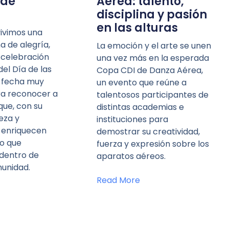
de
Aérea: talento,
disciplina y pasión
en las alturas
vivimos una
a de alegría,
La emoción y el arte se unen
 celebración
una vez más en la esperada
el Día de las
Copa CDI de Danza Aérea,
 fecha muy
un evento que reúne a
ra reconocer a
talentosos participantes de
que, con su
distintas academias e
eza y
instituciones para
, enriquecen
demostrar su creatividad,
o que
fuerza y expresión sobre los
dentro de
aparatos aéreos.
unidad.
Read More