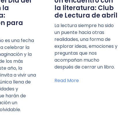
el Día del
Un encuentro con
 la
la literatura: Club
a:
de Lectura de abril
ón para
La lectura siempre ha sido
un puente hacia otras
realidades, una forma de
iño es una fecha
explorar ideas, emociones y
a celebrar la
preguntas que nos
maginación y la
acompañan mucho
de los más
después de cerrar un libro.
te año, la
nvita a vivir una
Read More
única llena de
vidades y
ue harán de
ación un
lvidable.