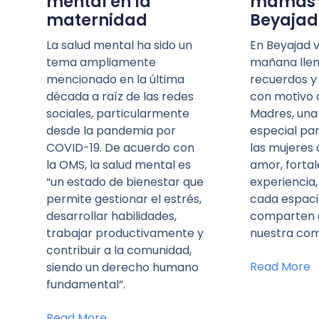
mental en la
mamás 
maternidad
Beyajad
La salud mental ha sido un
En Beyajad 
tema ampliamente
mañana llen
mencionado en la última
recuerdos y
década a raíz de las redes
con motivo d
sociales, particularmente
Madres, una
desde la pandemia por
especial pa
COVID-19. De acuerdo con
las mujeres 
la OMS, la salud mental es
amor, fortal
“un estado de bienestar que
experiencia
permite gestionar el estrés,
cada espaci
desarrollar habilidades,
comparten 
trabajar productivamente y
nuestra com
contribuir a la comunidad,
Read More
siendo un derecho humano
fundamental”.
Read More