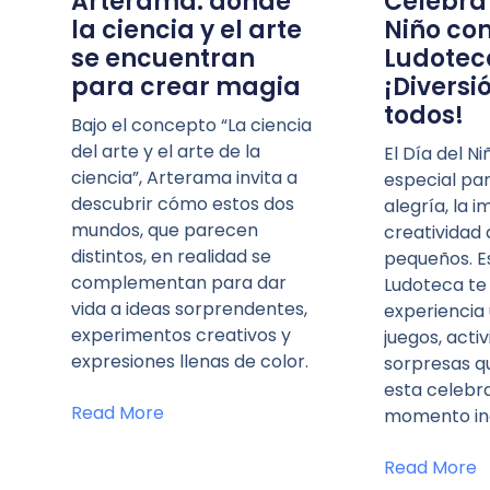
Arterama: donde
Celebra 
la ciencia y el arte
Niño con
se encuentran
Ludotec
para crear magia
¡Diversi
todos!
Bajo el concepto “La ciencia
del arte y el arte de la
El Día del N
ciencia”, Arterama invita a
especial par
descubrir cómo estos dos
alegría, la i
mundos, que parecen
creatividad 
distintos, en realidad se
pequeños. Es
complementan para dar
Ludoteca te i
vida a ideas sorprendentes,
experiencia 
experimentos creativos y
juegos, acti
expresiones llenas de color.
sorpresas q
esta celebr
Read More
momento ino
Read More