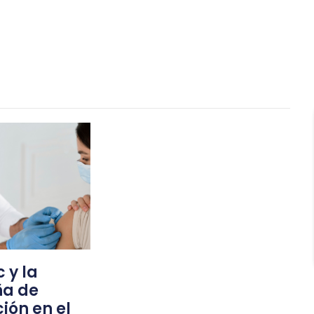
 y la
a de
ión en el