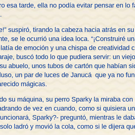
o esa tarde, ella no podía evitar pensar en lo f
.
!” suspiró, tirando la cabeza hacia atrás en su 
nte, se le ocurrió una idea loca. “¡Construiré 
latía de emoción y una chispa de creatividad c
araje, buscó todo lo que pudiera servir: un viej
su abuelo, unos tubos de cartón que habían si
cluso, un par de luces de Janucá que ya no fu
arecido mágicas.
do su máquina, su perro Sparky la miraba con 
adrando de vez en cuando, como si quisiera uni
funcionará, Sparky?- preguntó, mientras le da
 solo ladró y movió la cola, como si le dijera q