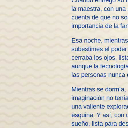
Cuando entregó su l
la maestra, con una 
cuenta de que no so
importancia de la fa
Esa noche, mientras 
subestimes el poder
cerraba los ojos, li
aunque la tecnologí
las personas nunca d
Mientras se dormía,
imaginación no tenía
una valiente explor
esquina. Y así, con u
sueño, lista para des