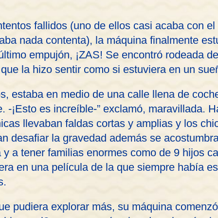
tentos fallidos (uno de ellos casi acaba con el
ba nada contenta), la máquina finalmente estu
n último empujón, ¡ZAS! Se encontró rodeada de 
s que la hizo sentir como si estuviera en un sue
os, estaba en medio de una calle llena de coch
. -¡Esto es increíble-” exclamó, maravillada. H
cas llevaban faldas cortas y amplias y los ch
an desafiar la gravedad además se acostumbr
a y a tener familias enormes como de 9 hijos c
iera en una película de la que siempre había e
s.
 que pudiera explorar más, su máquina comenzó