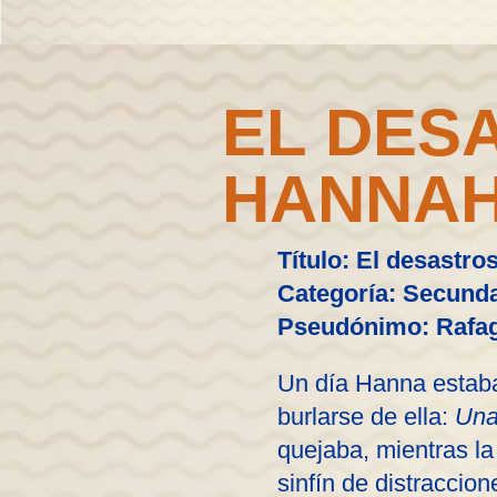
EL DES
HANNA
Título: El desastr
Categoría: Secunda
Pseudónimo: Rafa
Un día Hanna estaba 
burlarse de ella:
Una
quejaba, mientras la 
sinfín de distraccio