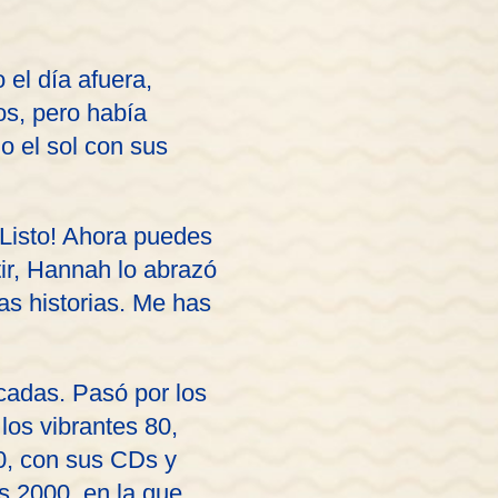
 el día afuera,
os, pero había
o el sol con sus
¡Listo! Ahora puedes
tir, Hannah lo abrazó
as historias. Me has
écadas. Pasó por los
los vibrantes 80,
90, con sus CDs y
os 2000, en la que