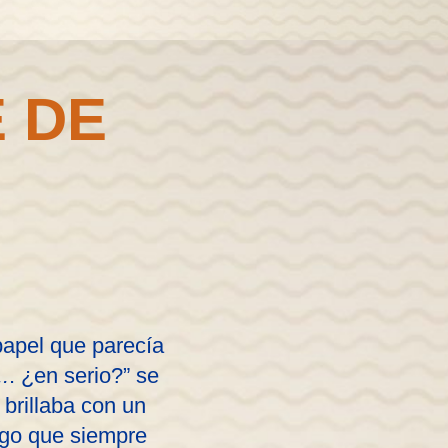
 DE
papel que parecía
.
. ¿en serio?” se
 brillaba con un
uego que siempre