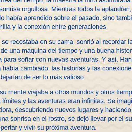
ínea del tiempo, la maestra la miró asombrada
sonrisa orgullosa. Mientras todos la aplaudían
lo había aprendido sobre el pasado, sino tambi
milia y la conexión entre generaciones.
se recostaba en su cama, sonrió al recordar l
 de una máquina del tiempo y una buena histor
sta para soñar con nuevas aventuras. Y así, Ha
a había cambiado, las historias y las conexio
ejarían de ser lo más valioso.
 su mente viajaba a otros mundos y otros tiemp
 límites y las aventuras eran infinitas. Se im
adora, descubriendo nuevos lugares y haciend
na sonrisa en el rostro, se dejó llevar por el 
pertar y vivir su próxima aventura.