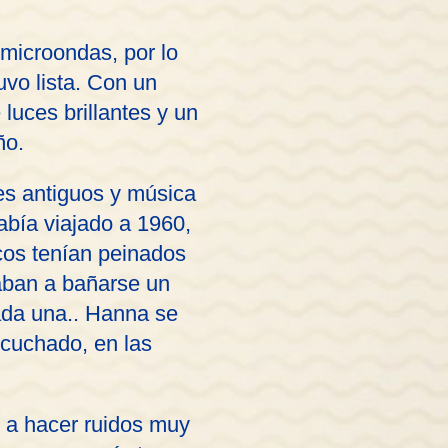
 microondas, por lo
vo lista. Con un
luces brillantes y un
ño.
es antiguos y música
abía viajado a 1960,
icos tenían peinados
aban a bañarse un
ada una.. Hanna se
scuchado, en las
 a hacer ruidos muy