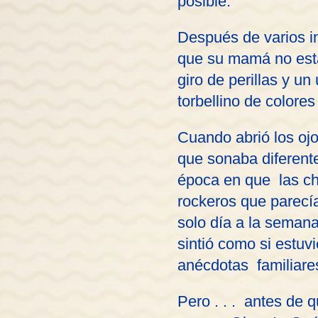
posible.
Después de varios in
que su mamá no esta
giro de perillas y u
torbellino de colore
Cuando abrió los oj
que sonaba diferente
época en que las chi
rockeros que parecí
solo día a la seman
sintió como si estuv
anécdotas familiare
Pero . . . antes de