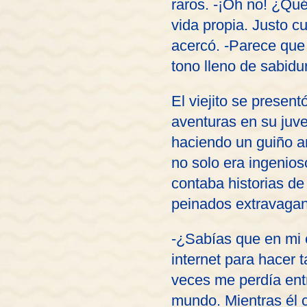
raros. -¡Oh no! ¿Qu
vida propia. Justo c
acercó. -Parece que 
tono lleno de sabidur
El viejito se presen
aventuras en su juve
haciendo un guiño a
no solo era ingenios
contaba historias de
peinados extravagant
-¿Sabías que en mi é
internet para hacer t
veces me perdía ent
mundo. Mientras él 