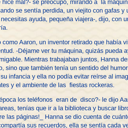
é hice mal?- se preocupó, mirando a la máquin
uando se sentía perdida, un viejito con gafas y
necesitas ayuda, pequeña viajera-, dijo, con 
ía.
tó como Aaron, un inventor retirado que había 
ntud. -Déjame ver tu máquina, quizás pueda ay
migable. Mientras trabajaban juntos, Hanna d
o, sino que también tenía un sentido del humor
 su infancia y ella no podía evitar reírse al im
es y el ambiente de las fiestas rockeras.
poca los teléfonos eran de disco?- le dijo Aa
areas, tenías que ir a la biblioteca y buscar li
re las páginas!_ Hanna se dio cuenta de cuán
compartía sus recuerdos, ella se sentía cada