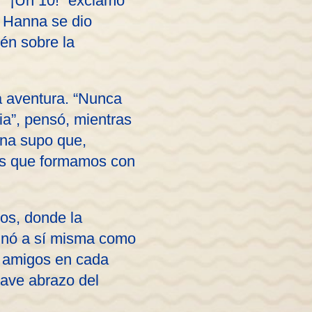
. “¡Un 10!” exclamó
, Hanna se dio
én sobre la
a aventura. “Nunca
ia”, pensó, mientras
nna supo que,
nes que formamos con
os, donde la
aginó a sí misma como
o amigos en cada
suave abrazo del