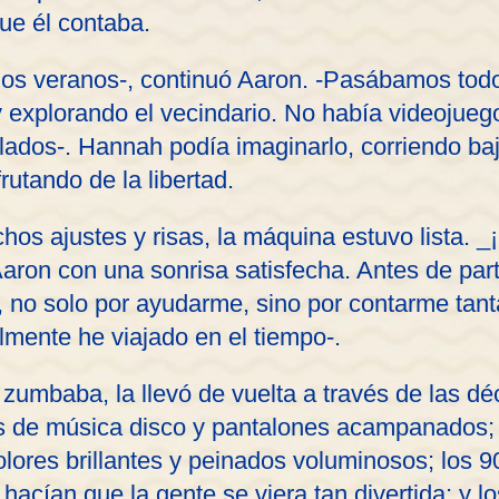
ue él contaba.
 los veranos-, continuó Aaron. -Pasábamos todo
y explorando el vecindario. No había videojueg
lados-. Hannah podía imaginarlo, corriendo baj
rutando de la libertad.
hos ajustes y risas, la máquina estuvo lista. _
 Aaron con una sonrisa satisfecha. Antes de par
, no solo por ayudarme, sino por contarme tant
lmente he viajado en el tiempo-.
zumbaba, la llevó de vuelta a través de las d
os de música disco y pantalones acampanados; 
lores brillantes y peinados voluminosos; los 
acían que la gente se viera tan divertida; y l