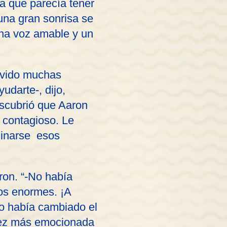
a que parecía tener
 una gran sonrisa se
una voz amable y un
vivido muchas
udarte-, dijo,
escubrió que Aaron
 contagioso. Le
aginarse esos
ron. “-No había
bros enormes. ¡A
to había cambiado el
 vez más emocionada