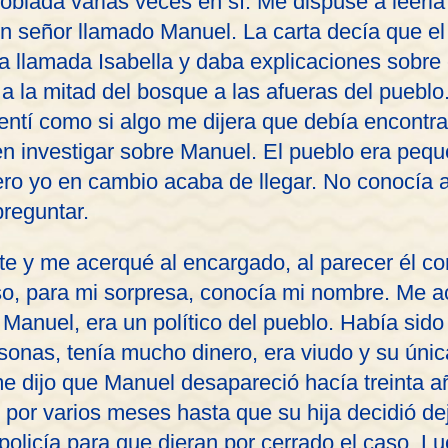
oblada varias veces en sí. Me dispuse a leerl
n señor llamado Manuel. La carta decía que el
ja llamada Isabella y daba explicaciones sobre
 la mitad del bosque a las afueras del pueblo. 
entí como si algo me dijera que debía encontrar
en investigar sobre Manuel. El pueblo era pequ
ero yo en cambio acaba de llegar. No conocía 
reguntar.
te y me acerqué al encargado, al parecer él co
so, para mi sorpresa, conocía mi nombre. Me a
 Manuel, era un político del pueblo. Había sid
sonas, tenía mucho dinero, era viudo y su única
 me dijo que Manuel desapareció hacía treinta a
 por varios meses hasta que su hija decidió de
 policía para que dieran por cerrado el caso. L