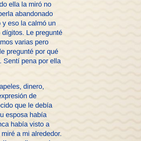
o ella la miró no
aberla abandonado
o y eso la calmó un
 dígitos. Le pregunté
tamos varias pero
 le pregunté por qué
 Sentí pena por ella
peles, dinero,
expresión de
cido que le debía
 su esposa había
nca había visto a
 miré a mi alrededor.