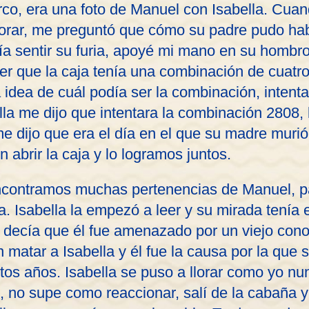
o, era una foto de Manuel con Isabella. Cuand
lorar, me preguntó que cómo su padre pudo h
ía sentir su furia, apoyé mi mano en su hombr
er que la caja tenía una combinación de cuatro
na idea de cuál podía ser la combinación, inten
lla me dijo que intentara la combinación 2808,
 dijo que era el día en el que su madre murió.
 abrir la caja y lo logramos juntos.
encontramos muchas pertenencias de Manuel, pa
. Isabella la empezó a leer y su mirada tenía 
a decía que él fue amenazado por un viejo cono
matar a Isabella y él fue la causa por la que
ntos años. Isabella se puso a llorar como yo nu
, no supe como reaccionar, salí de la cabaña y