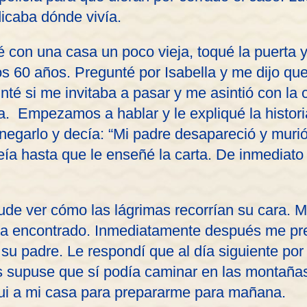
dicaba dónde vivía.
é con una casa un poco vieja, toqué la puerta 
os 60 años. Pregunté por Isabella y me dijo que
nté si me invitaba a pasar y me asintió con la
la. Empezamos a hablar y le expliqué la histori
negarlo y decía: “Mi padre desapareció y muri
eía hasta que le enseñé la carta. De inmediato 
de ver cómo las lágrimas recorrían su cara. M
rla encontrado. Inmediatamente después me p
su padre. Le respondí que al día siguiente por
s supuse que sí podía caminar en las montañas
fui a mi casa para prepararme para mañana.