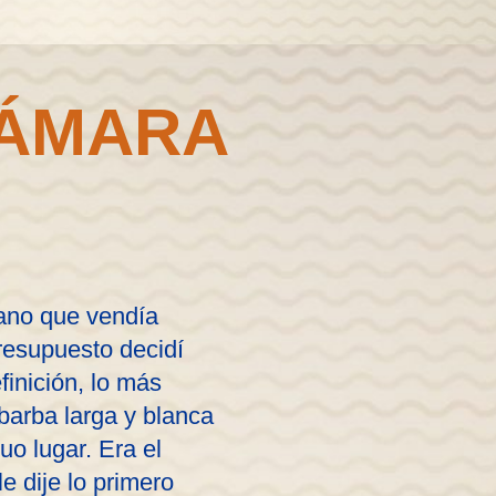
CÁMARA
ano que vendía
resupuesto decidí
inición, lo más
barba larga y blanca
uo lugar. Era el
e dije lo primero