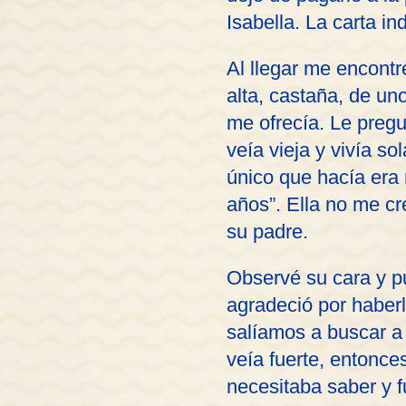
Isabella. La carta in
Al llegar me encontr
alta, castaña, de un
me ofrecía. Le pregu
veía vieja y vivía so
único que hacía era 
años”. Ella no me cr
su padre.
Observé su cara y pu
agradeció por habe
salíamos a buscar a 
veía fuerte, entonce
necesitaba saber y 