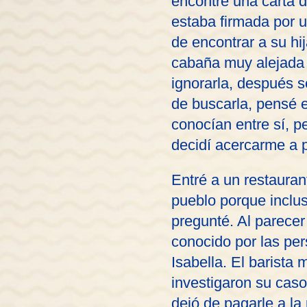
encontré una carta d
estaba firmada por u
de encontrar a su hi
cabaña muy alejada a
ignorarla, después s
de buscarla, pensé 
conocían entre sí, p
decidí acercarme a p
Entré a un restauran
pueblo porque inclu
pregunté. Al parecer
conocido por las per
Isabella. El barista
investigaron su caso
dejó de pagarle a la