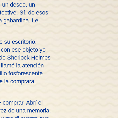
o un deseo, un
ective. Sí, de esos
a gabardina. Le
 su escritorio.
 con ese objeto yo
o de Sherlock Holmes
 llamó la atención
llo fosforescente
e la comprara,
 comprar. Abrí el
vez de una memoria,