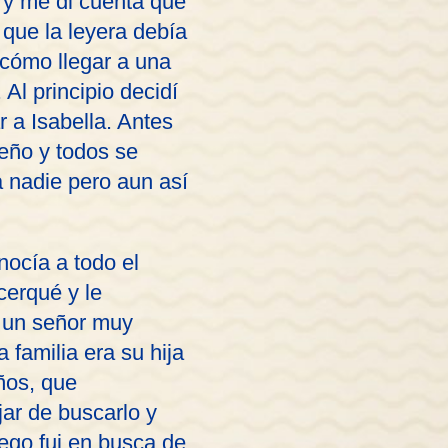
a y me di cuenta que
 que la leyera debía
 cómo llegar a una
Al principio decidí
 a Isabella. Antes
eño y todos se
a nadie pero aun así
nocía a todo el
cerqué y le
o un señor muy
 familia era su hija
ños, que
jar de buscarlo y
uego fui en busca de