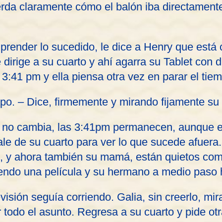
erda claramente cómo el balón iba directamente
prender lo sucedido, le dice a Henry que está
 dirige a su cuarto y ahí agarra su Tablet con 
 3:41 pm y ella piensa otra vez en parar el tie
mpo. – Dice, firmemente y mirando fijamente su 
t no cambia, las 3:41pm permanecen, aunque el
e de su cuarto para ver lo que sucede afuera. 
o, y ahora también su mamá, están quietos com
iendo una película y su hermano a medio paso h
evisión seguía corriendo. Galia, sin creerlo, mir
 todo el asunto. Regresa a su cuarto y pide ot