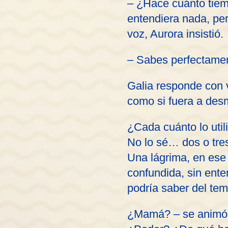
– ¿Hace cuánto tiemp
entendiera nada, pe
voz, Aurora insistió.
– Sabes perfectamen
Galia responde con 
como si fuera a des
¿Cada cuánto lo util
No lo sé… dos o tr
Una lágrima, en ese 
confundida, sin ent
podría saber del te
¿Mamá? – se animó 