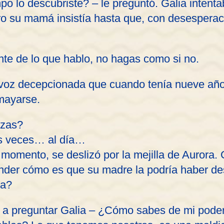
o lo descubriste? – le preguntó. Galia intent
ro su mamá insistía hasta que, con desesperac
te de lo que hablo, no hagas como si no.
voz decepcionada que cuando tenía nueve años
mayarse.
izas?
es veces… al día…
momento, se deslizó por la mejilla de Aurora. 
ender cómo es que su madre la podría haber d
ma?
a preguntar Galia – ¿Cómo sabes de mi pode