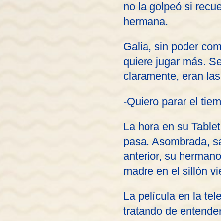
no la golpeó si recu
hermana.
Galia, sin poder com
quiere jugar más. Se
claramente, eran las
-Quiero parar el tie
La hora en su Table
pasa. Asombrada, sal
anterior, su herman
madre en el sillón v
La película en la tel
tratando de entender