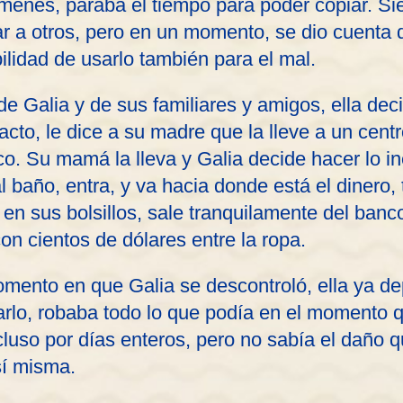
menes, paraba el tiempo para poder copiar. S
ar a otros, pero en un momento, se dio cuenta 
bilidad de usarlo también para el mal.
e Galia y de sus familiares y amigos, ella decid
cto, le dice a su madre que la lleve a un cent
o. Su mamá la lleva y Galia decide hacer lo in
l baño, entra, y va hacia donde está el dinero,
en sus bolsillos, sale tranquilamente del banc
n cientos de dólares entre la ropa.
mento en que Galia se descontroló, ella ya de
sarlo, robaba todo lo que podía en el momento 
cluso por días enteros, pero no sabía el daño 
sí misma.