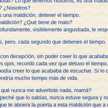
las? Lo que tenemos nosotros, es una maldic
? ¿Nosotros?
 una maldición, detener el tiempo.
aldición? ¿Qué tiene de malo?
rofundamente, visiblemente angustiada, le res
, pero, cada segundo que detienes el tiempo, se
 con decepción, sin poder creer lo que acabab
s ojos, recordó cada vez que detuvo el tiempo
podía creer lo que acababa de escuchar. Si lo 
tendría mucho tiempo más de vida.
r qué nunca me advertiste nada, mamá?
eché que lo sabías, nunca estuve segura y n
que te abriera la puerta a esta maldición que a