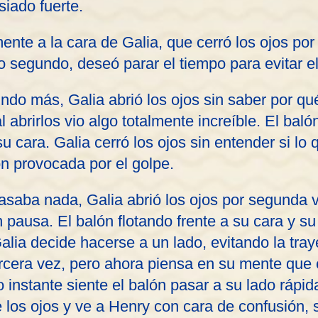
iado fuerte.
mente a la cara de Galia, que cerró los ojos po
o segundo, deseó parar el tiempo para evitar el
o más, Galia abrió los ojos sin saber por qué
l abrirlos vio algo totalmente increíble. El balón
u cara. Galia cerró los ojos sin entender si lo 
ón provocada por el golpe.
asaba nada, Galia abrió los ojos por segunda 
 pausa. El balón flotando frente a su cara y s
lia decide hacerse a un lado, evitando la traye
tercera vez, pero ahora piensa en su mente que 
instante siente el balón pasar a su lado rápid
e los ojos y ve a Henry con cara de confusión,