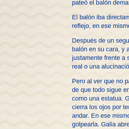
pateó el balón demas
El balón iba directa
reflejo, en ese mism
Después de un segund
balón en su cara, y a
justamente frente a s
real o una alucinaci
Pero al ver que no p
de que todo sigue en
como una estatua. Ga
cierra los ojos por 
andar. En ese mismo 
golpearla. Galia abr