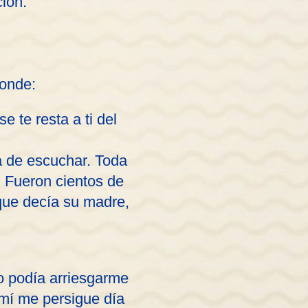
ión.
ponde:
 te resta a ti del
a de escuchar. Toda
. Fueron cientos de
que decía su madre,
o podía arriesgarme
 mí me persigue día