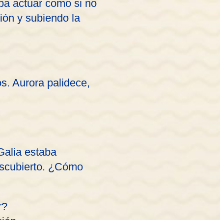
aba actuar como si no
ión y subiendo la
. Aurora palidece,
Galia estaba
escubierto. ¿Cómo
r?