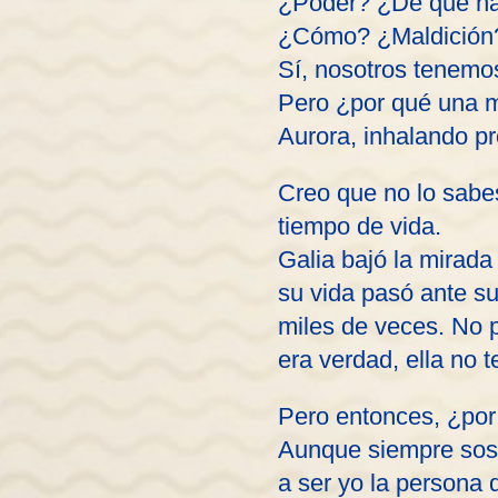
¿Poder? ¿De qué hab
¿Cómo? ¿Maldición
Sí, nosotros tenemos
Pero ¿por qué una m
Aurora, inhalando p
Creo que no lo sabes
tiempo de vida.
Galia bajó la mirada
su vida pasó ante su
miles de veces. No 
era verdad, ella no 
Pero entonces, ¿po
Aunque siempre sosp
a ser yo la persona 