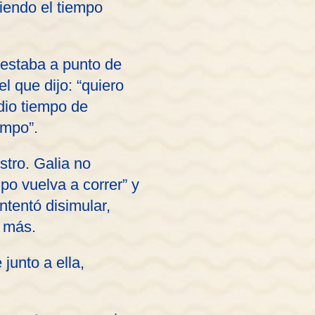
iendo el tiempo
 estaba a punto de
l que dijo: “quiero
 dio tiempo de
empo”.
tro. Galia no
po vuelva a correr” y
ntentó disimular,
o más.
junto a ella,