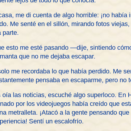
ente lejos de todo lo que conocía.
asa, me di cuenta de algo horrible: ¡no había 
do. Me senté en el sillón, mirando fotos viejas,
 parte.
 esto me esté pasando —dije, sintiendo cómo 
manta que no me dejaba escapar.
solo me recordaba lo que había perdido. Me se
stantemente pensaba en escaparme, pero no te
oía las noticias, escuché algo superloco. En 
nado por los videojuegos había creído que est
 una metralleta. ¡Atacó a la gente pensando qu
periencia! Sentí un escalofrío.