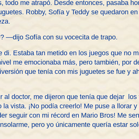
es, todo me atrapó. Desde entonces, pasaba h
juguetes. Robby, Sofía y Teddy se quedaron en 
eza.
 —dijo Sofía con su vocecita de trapo.
e di. Estaba tan metido en los juegos que no 
ivel me emocionaba más, pero también, por de
diversión que tenía con mis juguetes se fue y a
r al doctor, me dijeron que tenía que dejar lo
a vista. ¡No podía creerlo! Me puse a llorar 
der seguir con mi récord en Mario Bros! Me sen
onsolarme, pero yo únicamente quería estar so