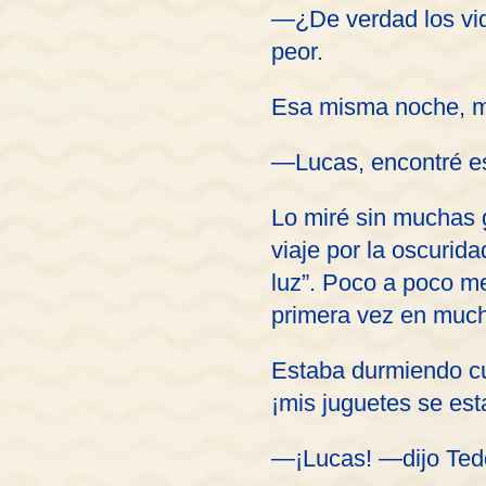
—¿De verdad los vi
peor.
Esa misma noche, mi
—Lucas, encontré es
Lo miré sin muchas g
viaje por la oscurid
luz”. Poco a poco me
primera vez en much
Estaba durmiendo cua
¡mis juguetes se es
—¡Lucas! —dijo Tedd