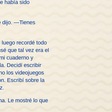
re había sido
 dijo. —Tienes
o luego recordé todo
é que tal vez era el
 mi cuaderno y
a. Decidí escribir
mo los videojuegos
n. Escribí sobre la
z.
a. Le mostré lo que