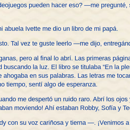
deojuegos pueden hacer eso? —me pregunté, 
 abuela Ivette me dio un libro de mi papá.
to. Tal vez te guste leerlo —me dijo, entregá
anas, pero al final lo abrí. Las primeras pági
ad buscando la luz. El libro se titulaba “En la 
 ahogaba en sus palabras. Las letras me tocar
o tiempo, sentí algo de esperanza.
ndo me despertó un ruido raro. Abrí los ojos y 
taban moviendo! Ahí estaban Robby, Sofía y Te
y con su voz cariñosa y tierna —. ¡Venimos a