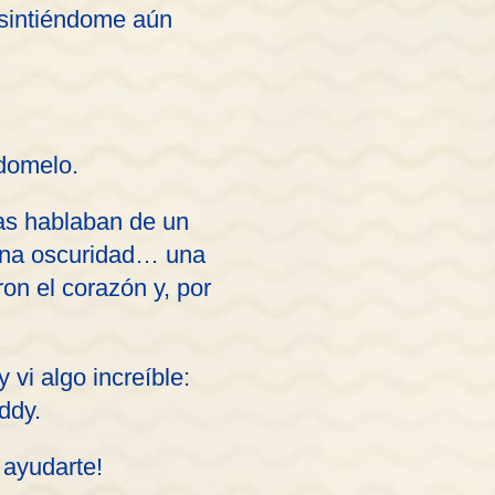
sintiéndome aún
ndomelo.
nas hablaban de un
plena oscuridad… una
on el corazón y, por
vi algo increíble:
ddy.
 ayudarte!