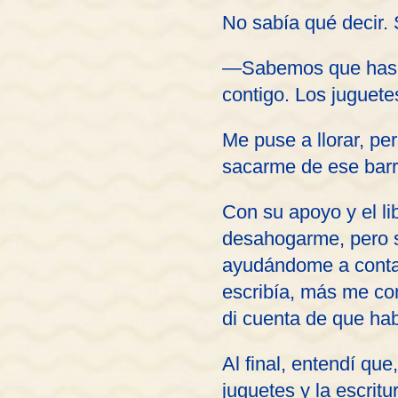
No sabía qué decir.
—Sabemos que has p
contigo. Los juguet
Me puse a llorar, pe
sacarme de ese barr
Con su apoyo y el li
desahogarme, pero s
ayudándome a contar 
escribía, más me co
di cuenta de que ha
Al final, entendí qu
juguetes y la escri