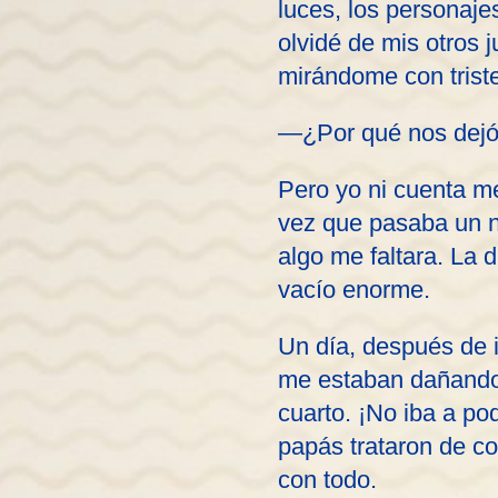
luces, los personaj
olvidé de mis otros 
mirándome con trist
—¿Por qué nos dejó?
Pero yo ni cuenta m
vez que pasaba un n
algo me faltara. La 
vacío enorme.
Un día, después de i
me estaban dañando l
cuarto. ¡No iba a po
papás trataron de c
con todo.