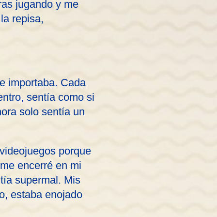
oras jugando y me
la repisa,
me importaba. Cada
ntro, sentía como si
hora solo sentía un
s videojuegos porque
y me encerré en mi
tía supermal. Mis
lo, estaba enojado