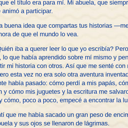
 que el título era para mí. Mi abuela, que siemp
 animó a participar.
 buena idea que compartas tus historias —me
 hora de que el mundo lo vea.
Quién iba a querer leer lo que yo escribía? Per
, lo que había aprendido sobre mí mismo y pens
r mi historia con otros. Así que me senté con
ero esta vez no era solo otra aventura inventad
nte había pasado: cómo perdí a mis papás, có
y cómo mis juguetes y la escritura me salvaro
y cómo, poco a poco, empecé a encontrar la lu
tí que me había sacado un gran peso de encim
buela y sus ojos se llenaron de lágrimas.