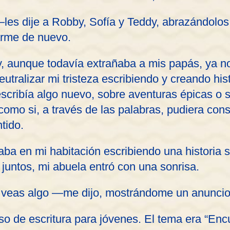
es dije a Robby, Sofía y Teddy, abrazándolos
arme de nuevo.
, aunque todavía extrañaba a mis papás, ya no
utralizar mi tristeza escribiendo y creando his
escribía algo nuevo, sobre aventuras épicas o
omo si, a través de las palabras, pudiera con
tido.
aba en mi habitación escribiendo una historia 
juntos, mi abuela entró con una sonrisa.
veas algo —me dijo, mostrándome un anuncio 
o de escritura para jóvenes. El tema era “Encu