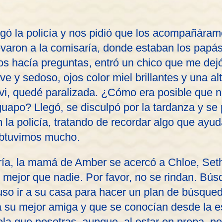
gó la policía y nos pidió que los acompañáram
levaron a la comisaría, donde estaban los pap
nos hacía preguntas, entró un chico que me dejó
ve y sedoso, ojos color miel brillantes y una al
 vi, quedé paralizada. ¿Cómo era posible que 
guapo? Llegó, se disculpó por la tardanza y se
 la policía, tratando de recordar algo que ayud
btuvimos mucho.
aría, la mamá de Amber se acercó a Chloe, Seth
mejor que nadie. Por favor, no se rindan. Bús
uso ir a su casa para hacer un plan de búsque
 su mejor amiga y que se conocían desde la e
la que nosotras, aunque, al estar en prepa, n