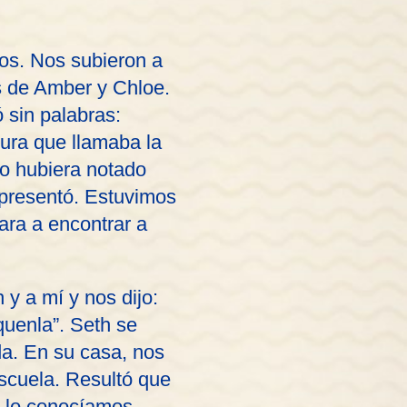
os. Nos subieron a
ás de Amber y Chloe.
 sin palabras:
tura que llamaba la
no hubiera notado
 presentó. Estuvimos
ara a encontrar a
 y a mí y nos dijo:
quenla”. Seth se
da. En su casa, nos
scuela. Resultó que
o lo conocíamos