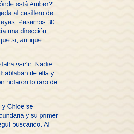
¿Dónde está Amber?”.
da al casillero de
 rayas. Pasamos 30
ía una dirección.
que sí, aunque
estaba vacío. Nadie
 hablaban de ella y
n notaron lo raro de
 y Chloe se
cundaria y su primer
eguí buscando. Al