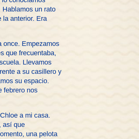
r. Hablamos un rato
a anterior. Era
 día once. Empezamos
es que frecuentaba,
escuela. Llevamos
ente a su casillero y
amos su espacio.
 febrero nos
 Chloe a mi casa.
 así que
momento, una pelota