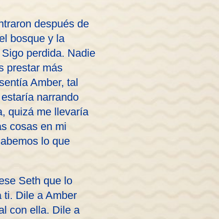
ontraron después de
el bosque y la
 Sigo perdida. Nadie
os prestar más
sentía Amber, tal
 estaría narrando
a, quizá me llevaría
as cosas en mi
 sabemos lo que
 ese Seth que lo
ti. Dile a Amber
l con ella. Dile a