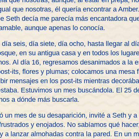
igual que nosotras, él quería encontrar a Ambe
e Seth decía me parecía más encantadora que l
y amable, aunque apenas lo conocía.
 día seis, día siete, día ocho, hasta llegar al
sque, en su antigua casa y en todos los lugar
mos. Al día 16, regresamos desanimados a la 
ost-its, flores y plumas; colocamos una mesa fr
ir mensajes en los post-its mientras decoráb
staba. Estuvimos un mes buscándola. El 25 de
mos a dónde más buscarla.
ó un mes de su desaparición, invité a Seth y a
frustrados y enojados. No sabíamos qué hacer,
y a lanzar almohadas contra la pared. En un 