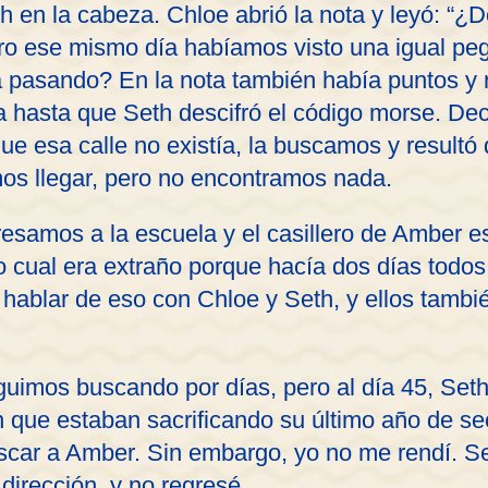
th en la cabeza. Chloe abrió la nota y leyó: “
ro ese mismo día habíamos visto una igual pega
 pasando? En la nota también había puntos y
 hasta que Seth descifró el código morse. Dec
 esa calle no existía, la buscamos y resultó 
mos llegar, pero no encontramos nada.
gresamos a la escuela y el casillero de Amber 
lo cual era extraño porque hacía dos días todos
 hablar de eso con Chloe y Seth, y ellos tambié
uimos buscando por días, pero al día 45, Seth
 que estaban sacrificando su último año de se
scar a Amber. Sin embargo, yo no me rendí. S
 dirección, y no regresé.