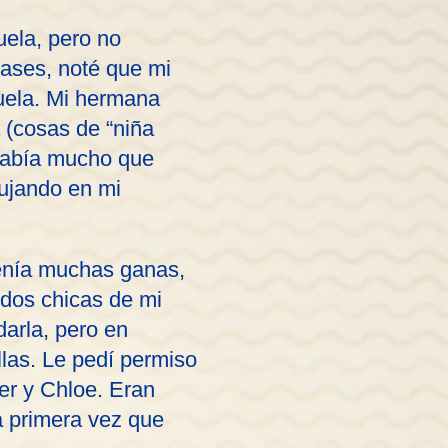
uela, pero no
clases, noté que mi
uela. Mi hermana
 (cosas de “niña
había mucho que
bujando en mi
tenía muchas ganas,
 dos chicas de mi
arla, pero en
llas. Le pedí permiso
er y Chloe. Eran
a primera vez que