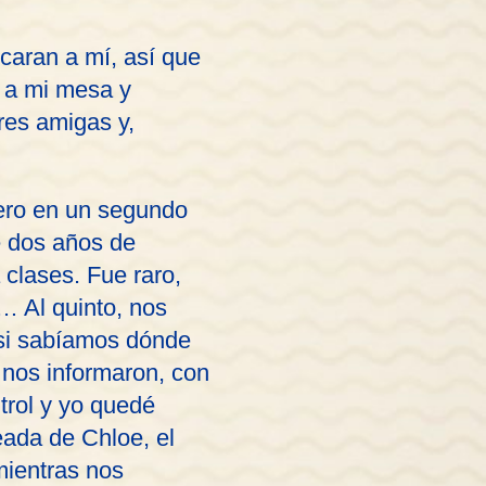
rcaran a mí, así que
e a mi mesa y
res amigas y,
pero en un segundo
e dos años de
 clases. Fue raro,
… Al quinto, nos
s si sabíamos dónde
nos informaron, con
trol y yo quedé
ada de Chloe, el
mientras nos