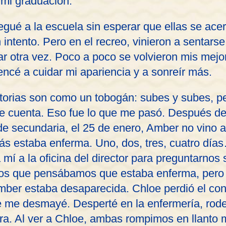
 mi graduación.
llegué a la escuela sin esperar que ellas se ace
intento. Pero en el recreo, vinieron a sentars
r otra vez. Poco a poco se volvieron mis mejo
encé a cuidar mi apariencia y a sonreír más.
storias son como un tobogán: subes y subes, 
te cuenta. Eso fue lo que me pasó. Después d
de secundaria, el 25 de enero, Amber no vino a
s estaba enferma. Uno, dos, tres, cuatro días
 mí a la oficina del director para preguntarno
os que pensábamos que estaba enferma, pero 
ber estaba desaparecida. Chloe perdió el con
e me desmayé. Desperté en la enfermería, rode
era. Al ver a Chloe, ambas rompimos en llanto 