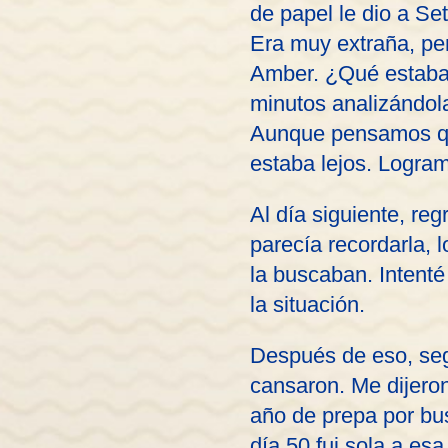
de papel le dio a Se
Era muy extraña, pe
Amber. ¿Qué estaba
minutos analizándola
Aunque pensamos que
estaba lejos. Logra
Al día siguiente, re
parecía recordarla, 
la buscaban. Intenté
la situación.
Después de eso, seg
cansaron. Me dijeron
año de prepa por bu
día 50 fui sola a esa