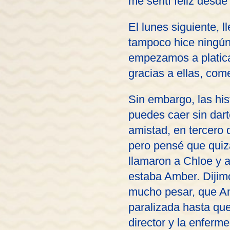
me sentí feliz desde
El lunes siguiente, 
tampoco hice ningún 
empezamos a platica
gracias a ellas, com
Sin embargo, las hi
puedes caer sin dar
amistad, en tercero 
pero pensé que quizá
llamaron a Chloe y a
estaba Amber. Dijim
mucho pesar, que Am
paralizada hasta qu
director y la enferm