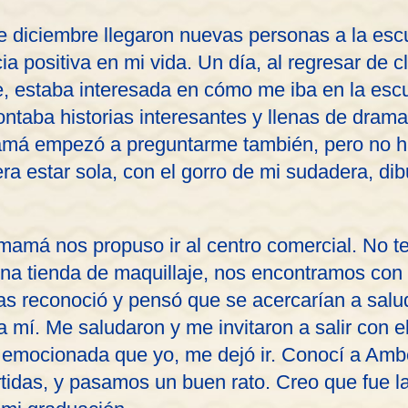
e diciembre llegaron nuevas personas a la esc
ia positiva en mi vida. Un día, al regresar de 
 estaba interesada en cómo me iba en la esc
ntaba historias interesantes y llenas de drama
mamá empezó a preguntarme también, pero no 
 era estar sola, con el gorro de mi sudadera, di
amá nos propuso ir al centro comercial. No 
a una tienda de maquillaje, nos encontramos con
as reconoció y pensó que se acercarían a salud
a mí. Me saludaron y me invitaron a salir con e
 emocionada que yo, me dejó ir. Conocí a Amb
tidas, y pasamos un buen rato. Creo que fue l