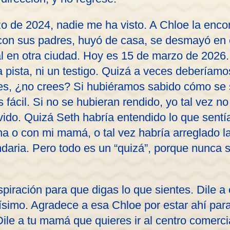
o de 2024, nadie me ha visto. A Chloe la enc
 con sus padres, huyó de casa, se desmayó en 
al en otra ciudad. Hoy es 15 de marzo de 2026.
 pista, ni un testigo. Quizá a veces deberíam
les, ¿no crees? Si hubiéramos sabido cómo se 
 fácil. Si no se hubieran rendido, yo tal vez no
lvido. Quizá Seth habría entendido lo que sentí
a o con mi mamá, o tal vez habría arreglado l
daria. Pero todo es un “quizá”, porque nunca
nspiración para que digas lo que sientes. Dile a
simo. Agradece a esa Chloe por estar ahí para 
ile a tu mamá que quieres ir al centro comercia