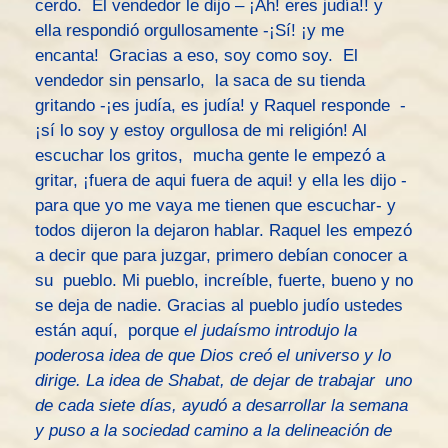
cerdo. El vendedor le dijo – ¡Ah! eres judía!! y
ella respondió orgullosamente -¡Sí! ¡y me
encanta! Gracias a eso, soy como soy. El
vendedor sin pensarlo, la saca de su tienda
gritando -¡es judía, es judía! y Raquel responde -
¡sí lo soy y estoy orgullosa de mi religión! Al
escuchar los gritos, mucha gente le empezó a
gritar, ¡fuera de aqui fuera de aqui! y ella les dijo -
para que yo me vaya me tienen que escuchar- y
todos dijeron la dejaron hablar. Raquel les empezó
a decir que para juzgar, primero debían conocer a
su pueblo. Mi pueblo, increíble, fuerte, bueno y no
se deja de nadie. Gracias al pueblo judío ustedes
están aquí, porque
el judaísmo introdujo la
poderosa idea de que Dios creó el universo y lo
dirige. La idea de Shabat, de dejar de trabajar uno
de cada siete días, ayudó a desarrollar la semana
y puso a la sociedad camino a la delineación de