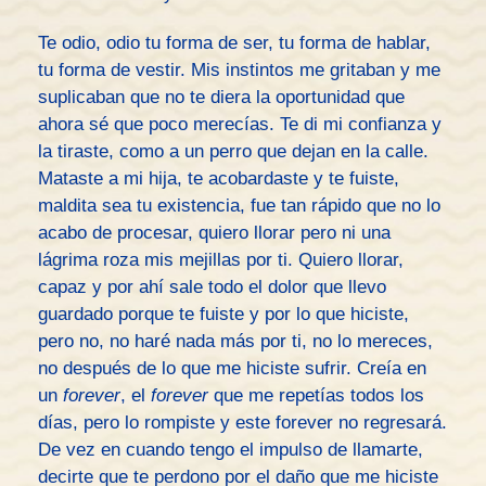
Te odio, odio tu forma de ser, tu forma de hablar,
tu forma de vestir. Mis instintos me gritaban y me
suplicaban que no te diera la oportunidad que
ahora sé que poco merecías. Te di mi confianza y
la tiraste, como a un perro que dejan en la calle.
Mataste a mi hija, te acobardaste y te fuiste,
maldita sea tu existencia, fue tan rápido que no lo
acabo de procesar, quiero llorar pero ni una
lágrima roza mis mejillas por ti. Quiero llorar,
capaz y por ahí sale todo el dolor que llevo
guardado porque te fuiste y por lo que hiciste,
pero no, no haré nada más por ti, no lo mereces,
no después de lo que me hiciste sufrir. Creía en
un
forever
, el
forever
que me repetías todos los
días, pero lo rompiste y este forever no regresará.
De vez en cuando tengo el impulso de llamarte,
decirte que te perdono por el daño que me hiciste