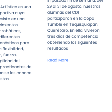
El pasado fin de semana, del
29 al 31 de agosto, nuestras
Artística es una
alumnas del CDI
eportiva cuya
participaron en la Copa
nsiste en una
Tumble en Tequisquiapan,
vimientos
Querétaro. En ella, vivieron
crobáticos,
tres días de competencia
iferentes
obteniendo los siguientes
mnásticos para
resultados
flexibilidad,
, fuerza,
Read More
agilidad del
s practicantes de
ina se les conoce
stas.