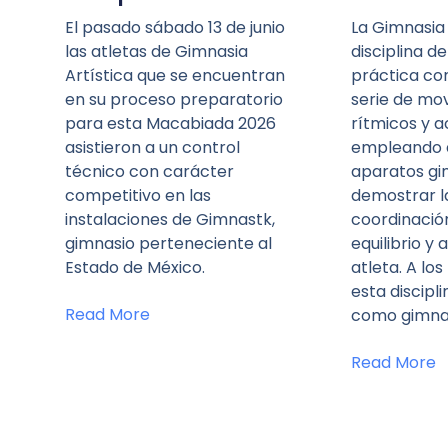
El pasado sábado 13 de junio
La Gimnasia 
las atletas de Gimnasia
disciplina d
Artística que se encuentran
práctica co
en su proceso preparatorio
serie de mo
para esta Macabiada 2026
rítmicos y a
asistieron a un control
empleando d
técnico con carácter
aparatos gi
competitivo en las
demostrar la 
instalaciones de Gimnastk,
coordinación
gimnasio perteneciente al
equilibrio y 
Estado de México.
atleta. A lo
esta discipl
Read More
como gimna
Read More