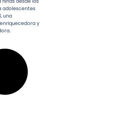
 niñas desde los
a adolescentes
, una
 enriquecedora y
ora.