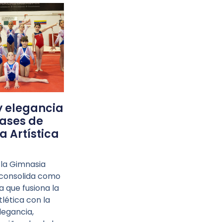
y elegancia
lases de
 Artística
 la Gimnasia
e consolida como
a que fusiona la
tlética con la
elegancia,