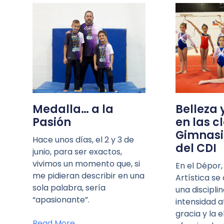
Medalla… a la
Belleza 
Pasión
en las c
Gimnasia
Hace unos días, el 2 y 3 de
del CDI
junio, para ser exactos,
vivimos un momento que, si
En el Dépor,
me pidieran describir en una
Artística s
sola palabra, sería
una disciplin
“apasionante”.
intensidad a
gracia y la 
Read More