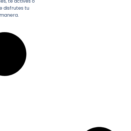
s, te actives o
 disfrutes tu
 manera.