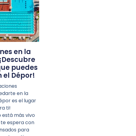
nes en la
 ¡Descubre
 que puedes
 el Dépor!
aciones
edarte en la
épor es el lugar
a ti!
b está más vivo
 te espera con
nsados para