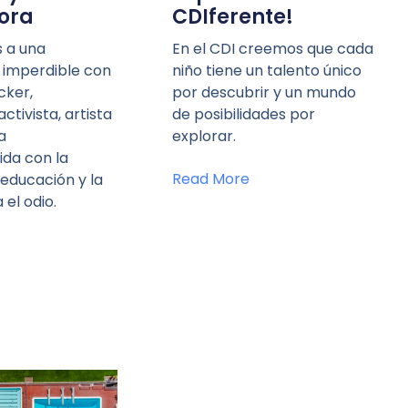
ora
CDIferente!
s a una
En el CDI creemos que cada
 imperdible con
niño tiene un talento único
cker,
por descubrir y un mundo
ctivista, artista
de posibilidades por
a
explorar.
da con la
Read More
educación y la
 el odio.