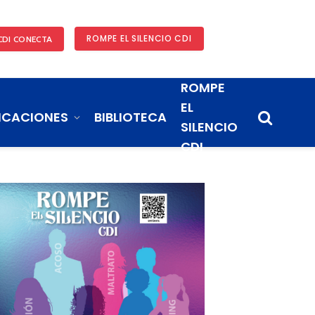
ROMPE EL SILENCIO CDI
CDI CONECTA
ROMPE
EL
ICACIONES
BIBLIOTECA
SILENCIO
CDI