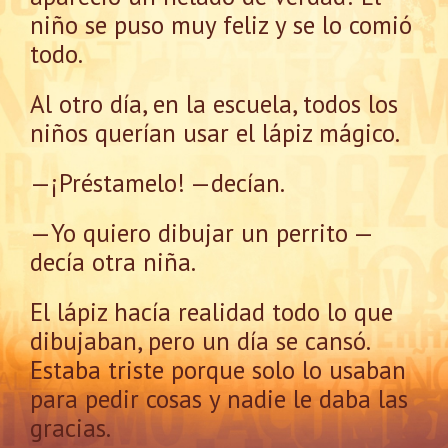
niño se puso muy feliz y se lo comió
todo.
Al otro día, en la escuela, todos los
niños querían usar el lápiz mágico.
—¡Préstamelo! —decían.
—Yo quiero dibujar un perrito —
decía otra niña.
El lápiz hacía realidad todo lo que
dibujaban, pero un día se cansó.
Estaba triste porque solo lo usaban
para pedir cosas y nadie le daba las
gracias.