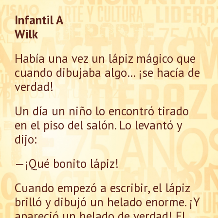
Infantil A
Wilk
Había una vez un lápiz mágico que
cuando dibujaba algo… ¡se hacía de
verdad!
Un día un niño lo encontró tirado
en el piso del salón. Lo levantó y
dijo:
—¡Qué bonito lápiz!
Cuando empezó a escribir, el lápiz
brilló y dibujó un helado enorme. ¡Y
apareció un helado de verdad! El