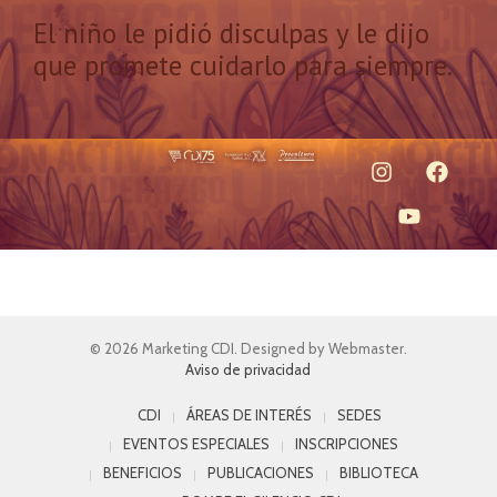
El niño le pidió disculpas y le dijo
que promete cuidarlo para siempre.
© 2026 Marketing CDI. Designed by Webmaster.
Aviso de privacidad
CDI
ÁREAS DE INTERÉS
SEDES
EVENTOS ESPECIALES
INSCRIPCIONES
BENEFICIOS
PUBLICACIONES
BIBLIOTECA