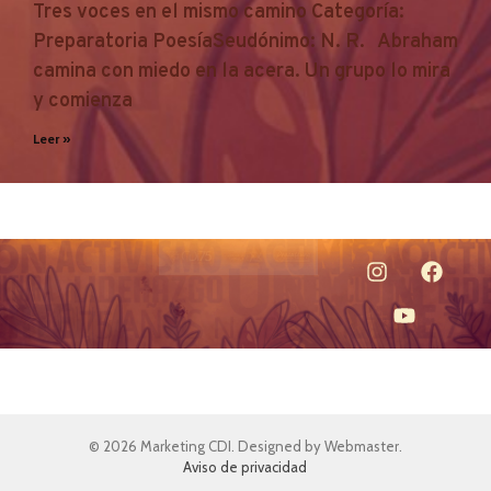
Tres voces en el mismo camino Categoría:
Preparatoria PoesíaSeudónimo: N. R. Abraham
camina con miedo en la acera. Un grupo lo mira
y comienza
Leer »
© 2026 Marketing CDI. Designed by Webmaster.
Aviso de privacidad