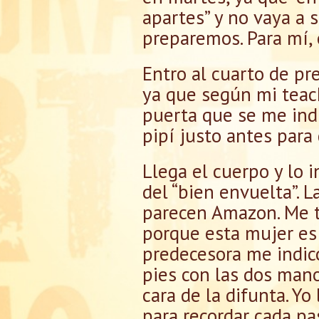
apartes” y no vaya a 
preparemos. Para mí,
Entro al cuarto de pr
ya que según mi teac
puerta que se me indi
pipí justo antes para
Llega el cuerpo y lo 
del “bien envuelta”. L
parecen Amazon. Me t
porque esta mujer es 
predecesora me indicó
pies con las dos mano
cara de la difunta. Y
para recordar cada pa