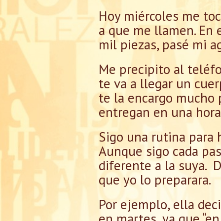
Hoy miércoles me toc
a que me llamen. En 
mil piezas, pasé mi a
Me precipito al teléfo
te va a llegar un cue
te la encargo mucho p
entregan en una hora”
Sigo una rutina para
Aunque sigo cada pas
diferente a la suya.
que yo lo preparara.
Por ejemplo, ella dec
en martes, ya que “en