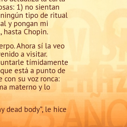
osas: 1) no sientan
ningún tipo de ritual
ial y pongan mi
, hasta Chopin.
rpo. Ahora sí la veo
ido a visitar.
guntarle tímidamente
e que está a punto de
e con su voz ronca:
oma materno y lo
my dead body”, le hice