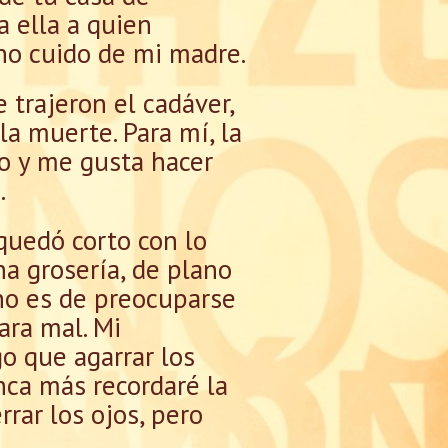
a ella a quien
no cuido de mi madre.
 trajeron el cadáver,
a muerte. Para mí, la
ño y me gusta hacer
.
 quedó corto con lo
na grosería, de plano
no es de preocuparse
ara mal. Mi
o que agarrar los
nca más recordaré la
rar los ojos, pero