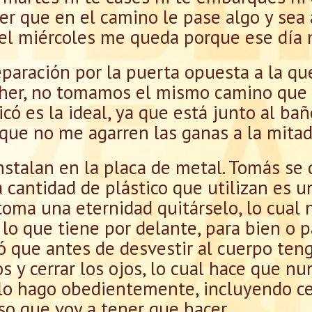
ser que en el camino le pase algo y sea 
 el miércoles me queda porque ese día 
eparación por la puerta opuesta a la que
her, no tomamos el mismo camino que l
có es la ideal, ya que está junto al ba
 que no me agarren las ganas a la mitad
instalan en la placa de metal. Tomás se
a cantidad de plástico que utilizan es u
oma una eternidad quitárselo, lo cual 
lo que tiene por delante, para bien o p
 que antes de desvestir al cuerpo teng
s y cerrar los ojos, lo cual hace que nu
o lo hago obedientemente, incluyendo cer
so que voy a tener que hacer.