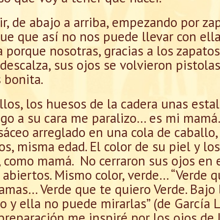
r, de abajo a arriba, empezando por zapa
ue que así no nos puede llevar con ell
a porque nosotras, gracias a los zapato
descalza, sus ojos se volvieron pistola
 bonita.
llos, los huesos de la cadera unas estal
llego a su cara me paralizo… es mi mam
sáceo arreglado en una cola de caballo,
s, misma edad. El color de su piel y lo
 como mamá. No cerraron sus ojos en 
abiertos. Mismo color, verde… “Verde q
ramas… Verde que te quiero Verde. Bajo l
o y ella no puede mirarlas” (de García L
reparación me inspiré por los ojos de 