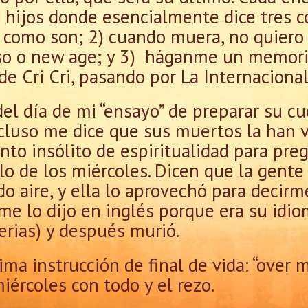
s hijos donde esencialmente dice tres c
 y como son; 2) cuando muera, no quiero 
ioso o new age; y 3) háganme un memor
de Cri Cri, pasando por La Internacional
el día de mi “ensayo” de preparar su cue
uso me dice que sus muertos la han ven
o insólito de espiritualidad para pre
 lo de los miércoles. Dicen que la gent
o aire, y ella lo aprovechó para decirm
me lo dijo en inglés porque era su idi
serias) y después murió.
ima instrucción de final de vida: “over 
iércoles con todo y el rezo.