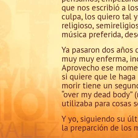
que nos escribió a lo
culpa, los quiero tal
religioso, semirelig
música preferida, des
Ya pasaron dos años d
muy muy enferma, incl
Aprovecho ese moment
si quiere que le haga
morir tiene un segund
“over my dead body” (
utilizaba para cosas 
Y yo, siguiendo su últ
la preparción de los m