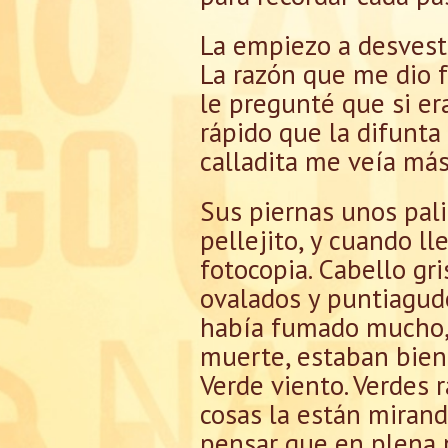
La empiezo a desvesti
La razón que me dio f
le pregunté que si er
rápido que la difunta 
calladita me veía más
Sus piernas unos pali
pellejito, y cuando 
fotocopia. Cabello gri
ovalados y puntiagudo
había fumado mucho,
muerte, estaban bien 
Verde viento. Verdes 
cosas la están mirand
pensar que en plena p