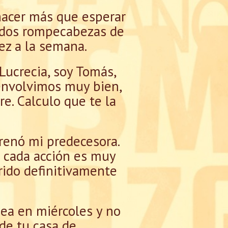
hacer más que esperar
e dos rompecabezas de
ez a la semana.
“Lucrecia, soy Tomás,
 envolvimos muy bien,
e. Calculo que te la
renó mi predecesora.
 cada acción es muy
rido definitivamente
sea en miércoles y no
de tu casa de