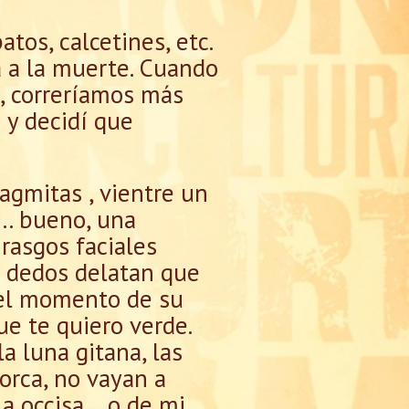
tos, calcetines, etc.
a a la muerte. Cuando
s, correríamos más
s y decidí que
agmitas , vientre un
á… bueno, una
 rasgos faciales
s dedos delatan que
el momento de su
ue te quiero verde.
a luna gitana, las
orca, no vayan a
la occisa… o de mi