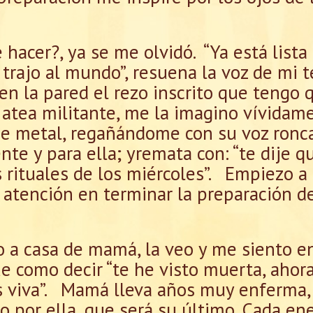
hacer?, ya se me olvidó. “Ya está lista
 trajo al mundo”, resuena la voz de mi 
en la pared el rezo inscrito que tengo q
atea militante, me la imagino vívidam
de metal, regañándome con su voz ronc
ente y para ella; yremata con: “te dije
 rituales de los miércoles”. Empiezo a 
 atención en terminar la preparación d
ro a casa de mamá, la veo y me siento e
e como decir “te he visto muerta, ahor
ás viva”. Mamá lleva años muy enferma,
or ella, que será su último. Cada ener