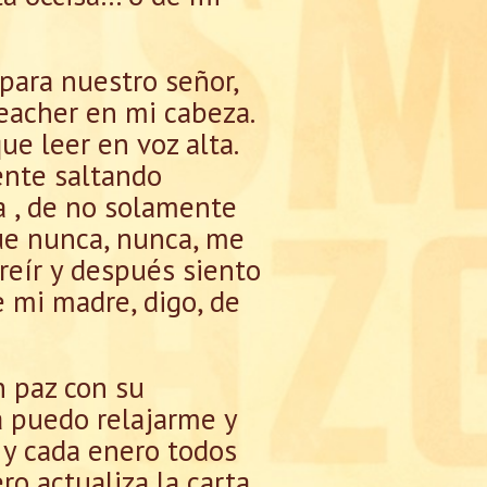
 para nuestro señor,
teacher en mi cabeza.
ue leer en voz alta.
ente saltando
a , de no solamente
 que nunca, nunca, me
reír y después siento
e mi madre, digo, de
n paz con su
a puedo relajarme y
 y cada enero todos
o actualiza la carta