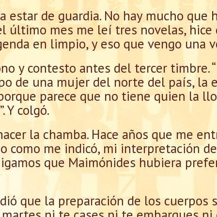
a estar de guardia. No hay mucho que 
el último mes me leí tres novelas, hic
genda en limpio, y eso que vengo una v
no y contesto antes del tercer timbre. 
rpo de una mujer del norte del país, la
orque parece que no tiene quien la llor
. Y colgó.
 hacer la chamba. Hace años que me ent
o como me indicó, mi interpretación de
 Digamos que Maimónides hubiera prefe
idió que la preparación de los cuerpos 
 martes ni te cases ni te embarques ni 