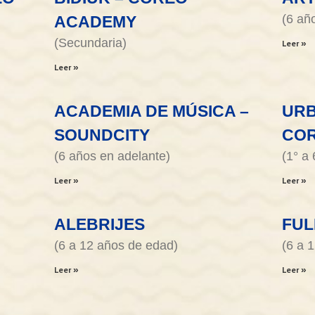
(6 añ
ACADEMY
(Secundaria)
Leer »
Leer »
ACADEMIA DE MÚSICA –
URB
SOUNDCITY
CO
(6 años en adelante)
(1° a 
Leer »
Leer »
ALEBRIJES
FUL
(6 a 12 años de edad)
(6 a 
Leer »
Leer »