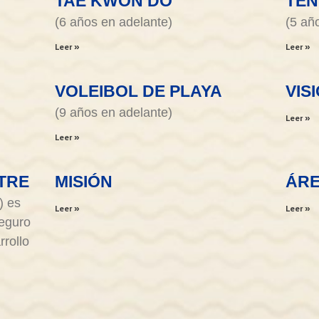
TAE KWON DO
TEN
(6 años en adelante)
(5 añ
Leer »
Leer »
VOLEIBOL DE PLAYA
VIS
(9 años en adelante)
Leer »
Leer »
TRE
MISIÓN
ÁRE
) es
Leer »
Leer »
seguro
rrollo