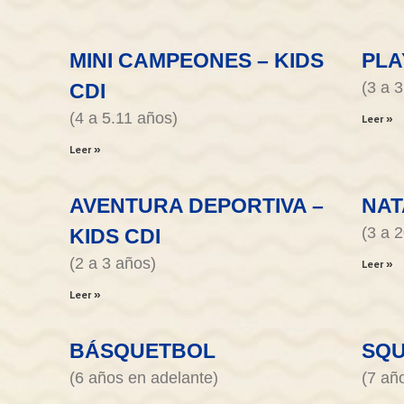
MINI CAMPEONES – KIDS
PLA
(3 a 
CDI
(4 a 5.11 años)
Leer »
Leer »
AVENTURA DEPORTIVA –
NAT
(3 a 
KIDS CDI
(2 a 3 años)
Leer »
Leer »
BÁSQUETBOL
SQ
(6 años en adelante)
(7 añ