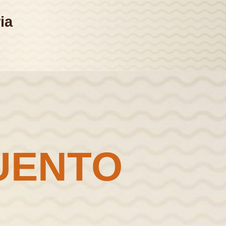
ia
UENTO