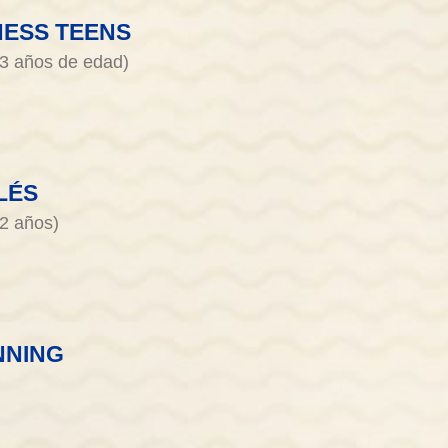
NESS TEENS
13 años de edad)
LÉS
12 años)
NNING