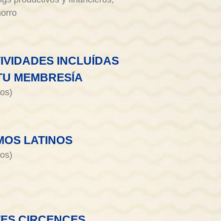
horro
IVIDADES INCLUÍDAS
TU MEMBRESÍA
tos)
MOS LATINOS
tos)
ES CIRCENCES