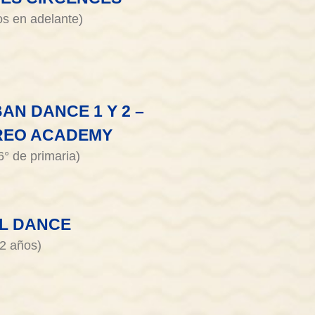
os en adelante)
AN DANCE 1 Y 2 –
REO ACADEMY
6° de primaria)
L DANCE
12 años)