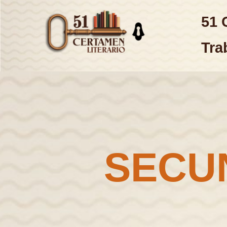
51 
Tra
SECU