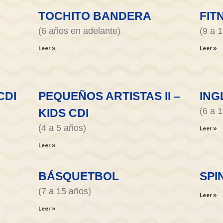
TOCHITO BANDERA
FIT
(6 años en adelante)
(9 a 
Leer »
Leer »
CDI
PEQUEÑOS ARTISTAS II –
ING
(6 a 
KIDS CDI
(4 a 5 años)
Leer »
Leer »
BÁSQUETBOL
SPI
(7 a 15 años)
Leer »
Leer »