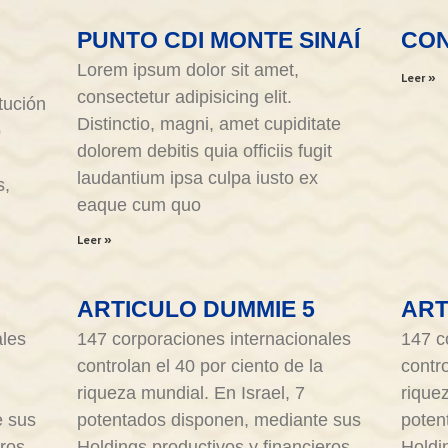
PUNTO CDI MONTE SINAÍ
CO
Lorem ipsum dolor sit amet,
Leer »
consectetur adipisicing elit.
itución
Distinctio, magni, amet cupiditate
o
dolorem debitis quia officiis fugit
laudantium ipsa culpa iusto ex
s,
eaque cum quo
Leer »
ARTICULO DUMMIE 5
ART
ales
147 corporaciones internacionales
147 c
controlan el 40 por ciento de la
contro
riqueza mundial. En Israel, 7
rique
e sus
potentados disponen, mediante sus
poten
ros,
Holdings productivos y financieros,
Holdi