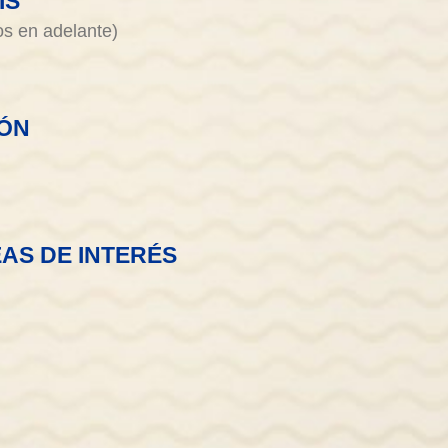
IS
os en adelante)
IÓN
AS DE INTERÉS