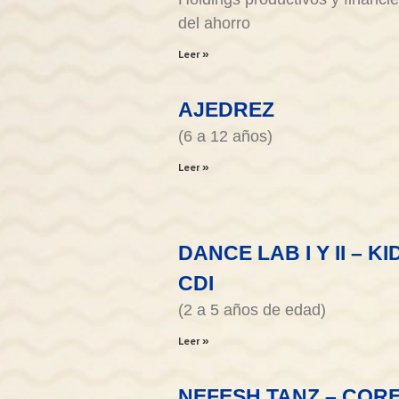
del ahorro
Leer »
AJEDREZ
(6 a 12 años)
Leer »
DANCE LAB I Y II – KI
CDI
(2 a 5 años de edad)
Leer »
NEFESH TANZ – COR