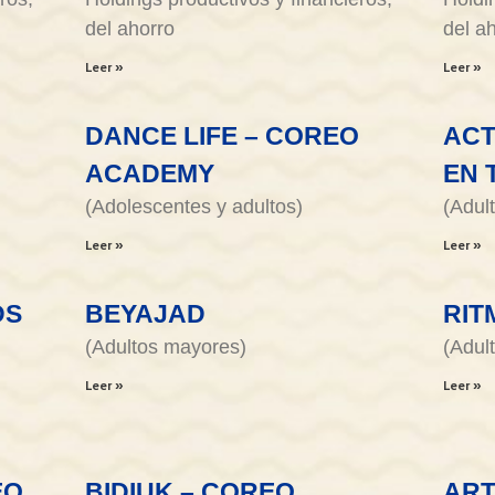
del ahorro
del a
Leer »
Leer »
DANCE LIFE – COREO
ACT
ACADEMY
EN 
(Adolescentes y adultos)
(Adul
Leer »
Leer »
DS
BEYAJAD
RIT
(Adultos mayores)
(Adul
Leer »
Leer »
EO
BIDIUK – COREO
ART