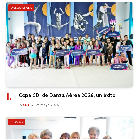
DANZA AÉREA
Copa CDI de Danza Aérea 2026, un éxito
By
CDI
25 mayo, 2026
BEYAJAD