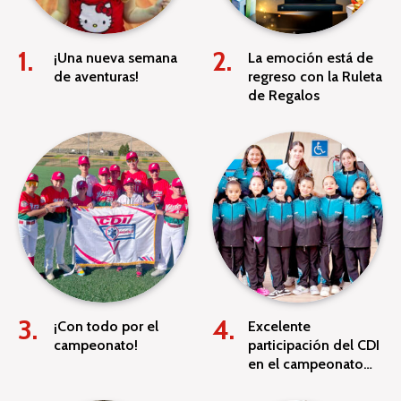
¡Una nueva semana
La emoción está de
de aventuras!
regreso con la Ruleta
de Regalos
¡Con todo por el
Excelente
campeonato!
participación del CDI
en el campeonato
nacional BYC