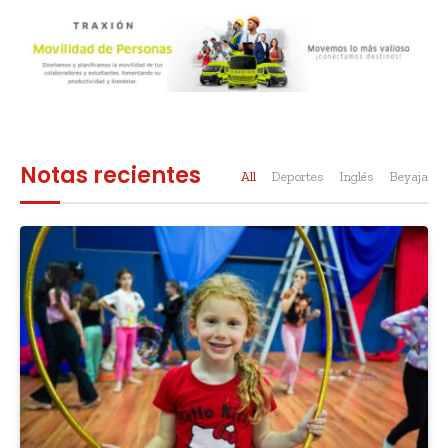
Notas recientes
All
Deportes
Inglés
Beyajad