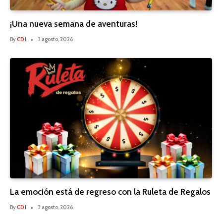
¡Una nueva semana de aventuras!
By
CDI
3 agosto, 2026
La emoción está de regreso con la Ruleta de Regalos
By
CDI
3 agosto, 2026