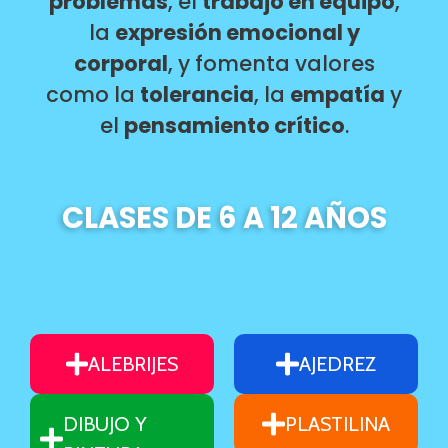
problemas
, el
trabajo en equipo
,
la
expresión emocional y
corporal
, y fomenta valores
como la
tolerancia
, la
empatía
y
el
pensamiento crítico
.
CLASES DE 6 A 12 AÑOS
ALEBRIJES
AJEDREZ
DIBUJO Y
PLASTILINA