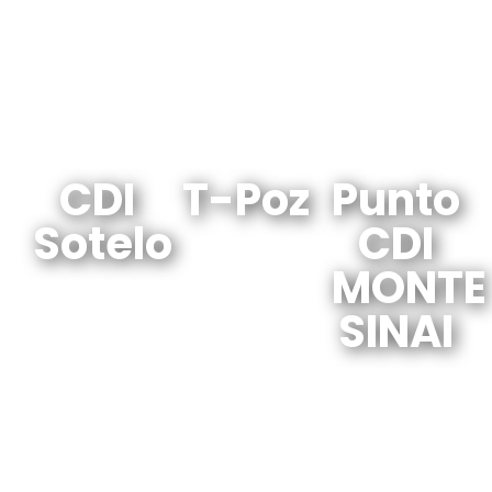
CDI
T-Poz
Punto
Sotelo​
CDI
MONTE
SINAI