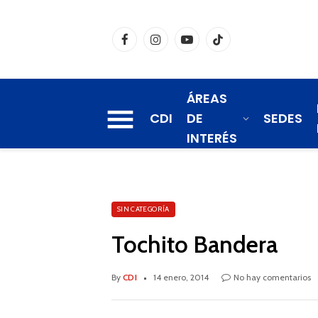
Facebook
Instagram
YouTube
TikTok
ÁREAS
CDI
DE
SEDES
INTERÉS
SIN CATEGORÍA
Tochito Bandera
By
CDI
14 enero, 2014
No hay comentarios