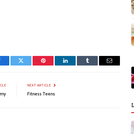
Facebook
Twitter
Pinterest
LinkedIn
Tumblr
Email
ICLE
NEXT ARTICLE
emy
Fitness Teens
L