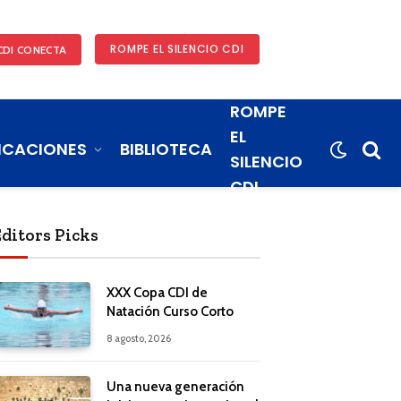
ROMPE EL SILENCIO CDI
CDI CONECTA
ROMPE
EL
ICACIONES
BIBLIOTECA
SILENCIO
CDI
Editors Picks
XXX Copa CDI de
Natación Curso Corto
8 agosto, 2026
Una nueva generación