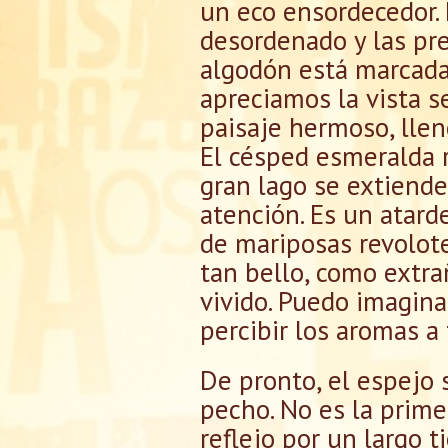
un eco ensordecedor. 
desordenado y las pr
algodón está marcada
apreciamos la vista 
paisaje hermoso, llen
El césped esmeralda r
gran lago se extiende
atención. Es un atard
de mariposas revolote
tan bello, como extra
vivido. Puedo imaginar
percibir los aromas a 
De pronto, el espejo 
pecho. No es la prim
reflejo por un largo 