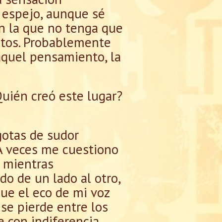
l espejo, aunque sé
n la que no tenga que
stos. Probablemente
aquel pensamiento, la
uién creó este lugar?
gotas de sudor
. A veces me cuestiono
, mientras
o de un lado al otro,
que el eco de mi voz
 se pierde entre los
 con indiferencia,