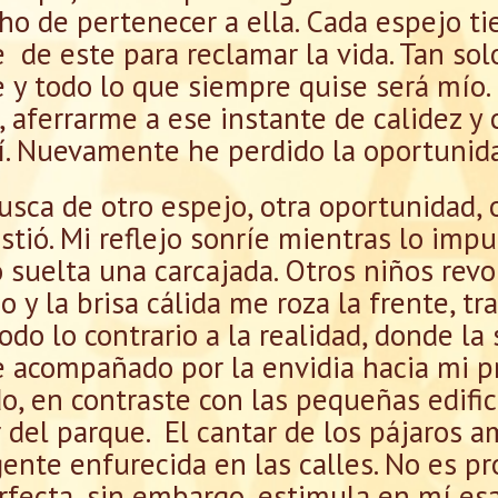
ho de pertenecer a ella. Cada espejo ti
e de este para reclamar la vida. Tan so
ce y todo lo que siempre quise será mío.
 aferrarme a ese instante de calidez y 
í. Nuevamente he perdido la oportunid
sca de otro espejo, otra oportunidad, o
stió. Mi reflejo sonríe mientras lo impu
 suelta una carcajada. Otros niños revo
o y la brisa cálida me roza la frente, t
odo lo contrario a la realidad, donde la
 acompañado por la envidia hacia mi pro
do, en contraste con las pequeñas edifi
 del parque. El cantar de los pájaros am
gente enfurecida en las calles. No es pr
erfecta, sin embargo, estimula en mí es