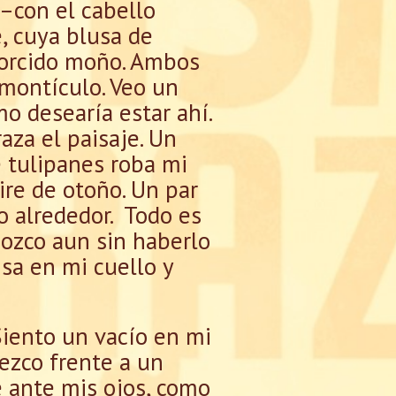
 –con el cabello
, cuya blusa de
torcido moño. Ambos
montículo. Veo un
o desearía estar ahí.
za el paisaje. Un
e tulipanes roba mi
ire de otoño. Un par
o alrededor. Todo es
nozco aun sin haberlo
isa en mi cuello y
Siento un vacío en mi
ezco frente a un
e ante mis ojos, como