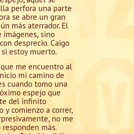
illa perfora una parte
ora se abre un gran
aún más aterrador. El
e imágenes, sino
on desprecio. Caigo
 si estoy muerto.
o que me encuentro al
Inicio mi camino de
ces cuando tomo una
róximo espejo que
e del infinito
o y comienzo a correr,
orpresivamente, no me
o responden más.