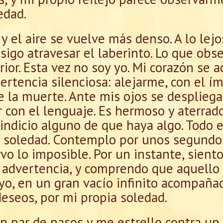
edad.
el aire se vuelve más denso. A lo lejos
sigo atravesar el laberinto. Lo que obse
rior. Esta vez no soy yo. Mi corazón se a
ertencia silenciosa: alejarme, con el í
 la muerte. Ante mis ojos se despliega 
 con el lenguaje. Es hermoso y aterrad
indicio alguno de que haya algo. Todo e
 soledad. Contemplo por unos segundos
 lo imposible. Por un instante, siento
la advertencia, y comprendo que aquello
 yo, en un gran vacío infinito acompañ
eseos, por mi propia soledad.
n par de pasos y me estrello contra un