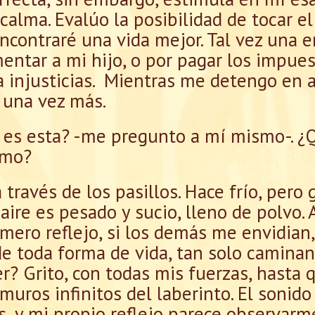
calma. Evalúo la posibilidad de tocar e
contraré una vida mejor. Tal vez una e
entar a mi hijo, o por pagar los impue
a injusticias. Mientras me detengo en 
 una vez más.
 es esta? -me pregunto a mí mismo-. ¿Q
smo?
través de los pasillos. Hace frío, pero 
 aire es pesado y sucio, lleno de polvo
 mero reflejo, si los demás me envidian
 toda forma de vida, tan solo caminand
? Grito, con todas mis fuerzas, hasta 
muros infinitos del laberinto. El sonido
s, y mi propio reflejo parece observarme