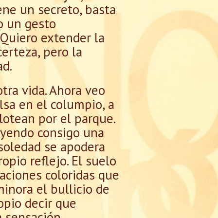
ene un secreto, basta
lo un gesto
 Quiero extender la
certeza, pero la
ad.
tra vida. Ahora veo
lsa en el columpio, a
lotean por el parque.
rayendo consigo una
 soledad se apodera
pio reflejo. El suelo
caciones coloridas que
inora el bullicio de
opio decir que
a sensación