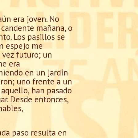
aún era joven. No
a candente mañana, o
to. Los pasillos se
un espejo me
 vez futuro; un
me era
miendo en un jardín
eron; uno frente a un
e aquello, han pasado
gar. Desde entonces,
nables,
da paso resulta en