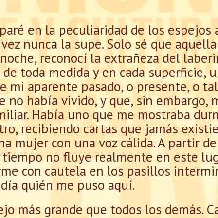
paré en la peculiaridad de los espejos 
 vez nunca la supe. Solo sé que aquell
noche, reconocí la extrañeza del laberin
 de toda medida y en cada superficie, 
e mi aparente pasado, o presente, o tal
 no había vivido, y que, sin embargo, 
iliar. Había uno que me mostraba dur
tro, recibiendo cartas que jamás existi
a mujer con una voz cálida. A partir d
l tiempo no fluye realmente en este lu
me con cautela en los pasillos intermi
día quién me puso aquí.
jo más grande que todos los demás. Ca