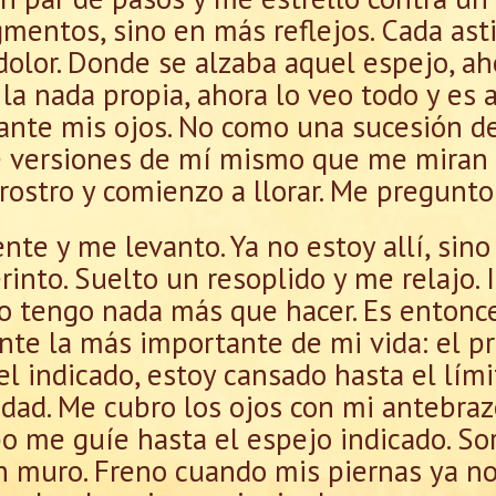
gmentos, sino en más reflejos. Cada ast
dolor. Donde se alzaba aquel espejo, ah
 la nada propia, ahora lo veo todo y es 
ante mis ojos. No como una sucesión d
versiones de mí mismo que me miran c
 rostro y comienzo a llorar. Me pregunto
nte y me levanto. Ya no estoy allí, sin
rinto. Suelto un resoplido y me relajo. 
o tengo nada más que hacer. Es enton
nte la más importante de mi vida: el p
l indicado, estoy cansado hasta el límit
edad. Me cubro los ojos con mi antebraz
o me guíe hasta el espejo indicado. S
ún muro. Freno cuando mis piernas ya n