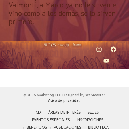
Valmonti, a Marco ya no le sirven el
vino como a los demás, se lo sirven
primero.
© 2026 Marketing CDI. Designed by Webmaster.
Aviso de privacidad
CDI
ÁREAS DE INTERÉS
SEDES
EVENTOS ESPECIALES
INSCRIPCIONES
BENEFICIOS
PUBLICACIONES
BIBLIOTECA