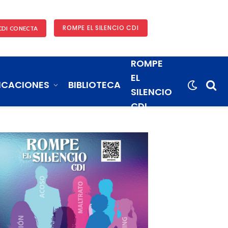
ROMPE EL SILENCIO CDI
CDI CONECTA
ROMPE
EL
ICACIONES
BIBLIOTECA
SILENCIO
CDI