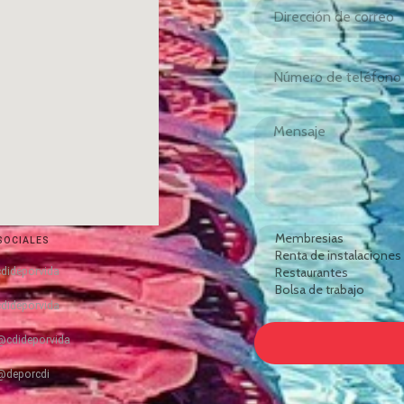
SOCIALES
cdideporvida
cdideporvida
@cdideporvida
@deporcdi