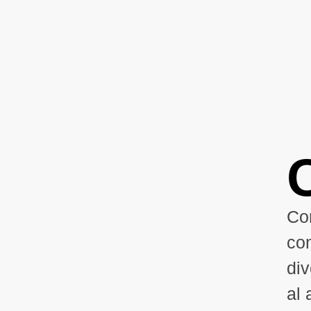
Co
con
di
al 