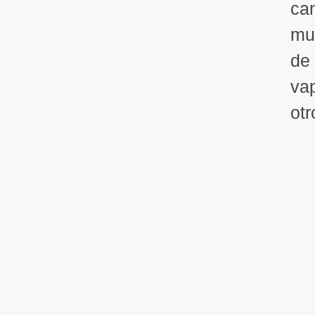
can
mul
de 
vap
otr