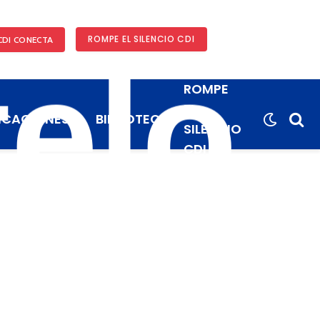
ROMPE EL SILENCIO CDI
CDI CONECTA
elo
ROMPE
EL
ICACIONES
BIBLIOTECA
SILENCIO
CDI