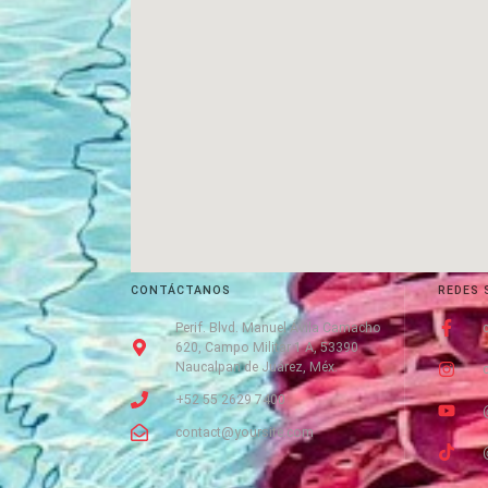
CONTÁCTANOS
REDES 
Perif. Blvd. Manuel Ávila Camacho
620, Campo Militar 1 A, 53390
Naucalpan de Juárez, Méx.
+52 55 2629 7400
contact@yoursite.com