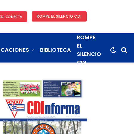
ROMPE EL SILENCIO CDI
CDI CONECTA
ROMPE
EL
ICACIONES
BIBLIOTECA
SILENCIO
CDI