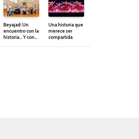
Beyajad: Un
Una historia que
encuentro con la
merece ser
historia… Y con
compartida
nuestros propios
recuerdos