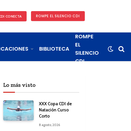
ROMPE EL SILENCIO CDI
CDI CONECTA
ROMPE
EL
ICACIONES
BIBLIOTECA
SILENCIO
CDI
Lo más visto
XXX Copa CDI de
Natación Curso
Corto
8 agosto, 2026