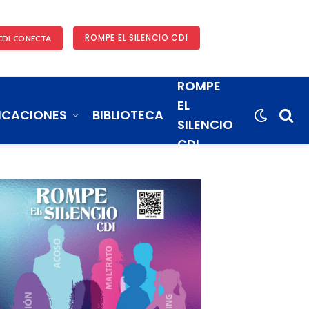
ROMPE EL SILENCIO CDI
CDI CONECTA
ROMPE
EL
ICACIONES
BIBLIOTECA
SILENCIO
CDI