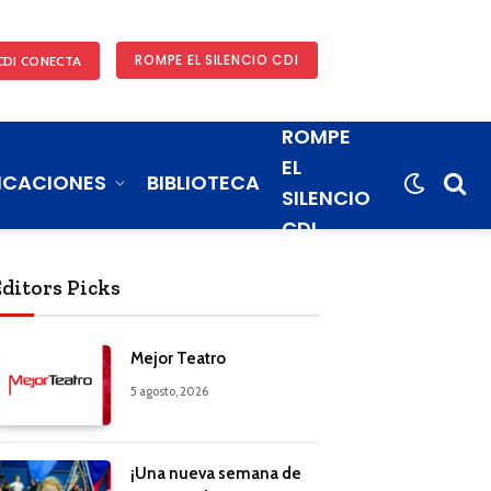
ROMPE EL SILENCIO CDI
CDI CONECTA
ROMPE
EL
ICACIONES
BIBLIOTECA
SILENCIO
CDI
Editors Picks
Mejor Teatro
5 agosto, 2026
¡Una nueva semana de