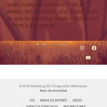
nada hubiera sucedido. Y en el
espejo del elevador, una nota: “Todo
lo que se plancha, tarde o temprano
vuelve a arrugarse.”
© 2026 Marketing CDI. Designed by Webmaster.
Aviso de privacidad
CDI
ÁREAS DE INTERÉS
SEDES
EVENTOS ESPECIALES
INSCRIPCIONES