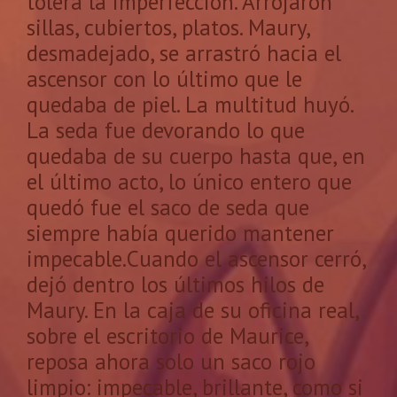
tolera la imperfección. Arrojaron
sillas, cubiertos, platos. Maury,
desmadejado, se arrastró hacia el
ascensor con lo último que le
quedaba de piel. La multitud huyó.
La seda fue devorando lo que
quedaba de su cuerpo hasta que, en
el último acto, lo único entero que
quedó fue el saco de seda que
siempre había querido mantener
impecable.Cuando el ascensor cerró,
dejó dentro los últimos hilos de
Maury. En la caja de su oficina real,
sobre el escritorio de Maurice,
reposa ahora solo un saco rojo
limpio: impecable, brillante, como si