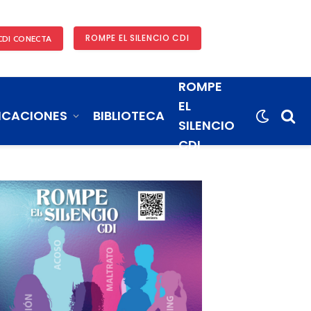
ROMPE EL SILENCIO CDI
CDI CONECTA
ROMPE
EL
ICACIONES
BIBLIOTECA
SILENCIO
CDI