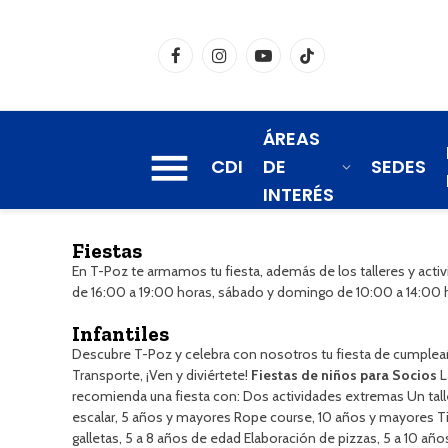
Facebook
Instagram
YouTube
TikTok
ÁREAS
CDI
DE
SEDES
INTERÉS
Fiestas
En T-Poz te armamos tu fiesta, además de los talleres y activ
de 16:00 a 19:00 horas, sábado y domingo de 10:00 a 14:00 
Infantiles
Descubre T-Poz y celebra con nosotros tu fiesta de cumpleaños
Transporte, ¡Ven y diviértete!
Fiestas de niños para Socios
L
recomienda una fiesta con: Dos actividades extremas Un talle
escalar, 5 años y mayores Rope course, 10 años y mayores Ti
galletas, 5 a 8 años de edad Elaboración de pizzas, 5 a 10 a