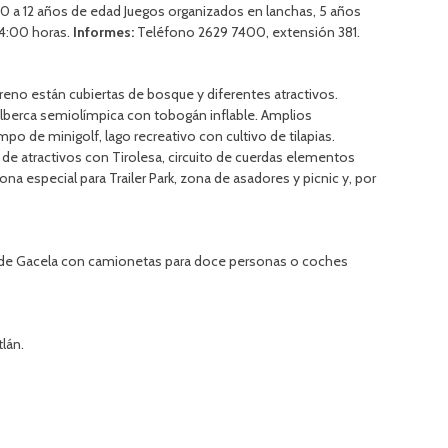
 10 a 12 años de edad Juegos organizados en lanchas, 5 años
14:00 horas.
Informes:
Teléfono 2629 7400, extensión 381.
no están cubiertas de bosque y diferentes atractivos.
lberca semiolímpica con tobogán inflable. Amplios
o de minigolf, lago recreativo con cultivo de tilapias.
e atractivos con Tirolesa, circuito de cuerdas elementos
a especial para Trailer Park, zona de asadores y picnic y, por
io de Gacela con camionetas para doce personas o coches
lán.