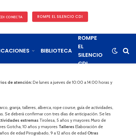
ROMPE EL SILENCIO CDI
CDI CONECTA
ROMPE
EL
ICACIONES
BIBLIOTECA
SILENCIO
CDI
ios de atención:
De lunes a jueves de 10:00 a 14:00 horas y
, granja, talleres, alberca, rope course, guía de actividades,
s. Se deberá confirmar con tres días de anticipación. Se les
ctividades extremas
Tirolesa, 5 años y mayores Muro de
yores Gotcha, 10 años y mayores
Talleres
Elaboración de
0 años de edad Pirograbado, 9 a 12 años de edad
Otras