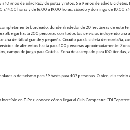
a 10 años de edad Rally de pistas y retos, 5 a 9 años de edad Bicicletas,
0 a 14:00 horas y de 16:00 a 19:00 horas, sábado y domingo de 10:00 a 
 completamente bordeado, donde alrededor de 20 hectáreas de este terre
 albergar hasta 200 personas con todos los servicios incluyendo una a
ncha de fútbol grande y pequeña. Circuito para bicicleta de montaña, camp
ervicios de alimentos hasta para 400 personas aproximadamente. Zona d
bolos, campo de juego para Gotcha. Zona de acampado para 100 tiendas, zon
lares o de turismo para 39 hasta para 402 personas. O bien, el servic
a increíble en T-Poz, conoce cómo llegar al Club Campestre CDI Tepotzot