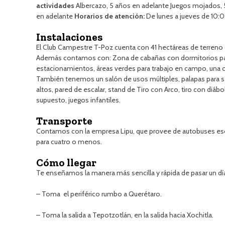
actividades
Albercazo, 5 años en adelante Juegos mojados, 5 
en adelante
Horarios de atención:
De lunes a jueves de 10:0
Instalaciones
El Club Campestre T-Poz cuenta con 41 hectáreas de terreno
Además contamos con: Zona de cabañas con dormitorios para
estacionamientos, áreas verdes para trabajo en campo, una ca
También tenemos un salón de usos múltiples, palapas para s
altos, pared de escalar, stand de Tiro con Arco, tiro con diá
supuesto, juegos infantiles.
Transporte
Contamos con la empresa Lipu, que provee de autobuses esco
para cuatro o menos.
Cómo llegar
Te enseñamos la manera más sencilla y rápida de pasar un dí
– Toma el periférico rumbo a Querétaro.
– Toma la salida a Tepotzotlán, en la salida hacia Xochitla.