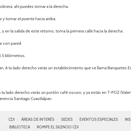
linera, ahí puedes tomar a la derecha.
r y tomar el puente hacia arriba.
y en la salida de este retorno, toma la primera calle hacia la derecha .
r con pared.
4.5 kilómetros.
an. A tu lado derecho verás un establecimiento que se llama Banquetes Es
 lado derecho verás un portón café oscuro, y ya estás en T-POZ (Valent
erencia Santiago Cuautlalpan.
CDI
ÁREAS DE INTERÉS
SEDES
EVENTOS ESPECIALES
IN
BIBLIOTECA
ROMPE EL SILENCIO CDI