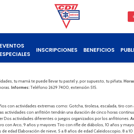
EVENTOS
INSCRIPCIONES
BENEFICIOS
PUBL
ESPECIALES
idades, tu mamá te puede llevar tu pastel y, por supuesto, tu piñata.
Horar
horas.
Informes:
Teléfono 2629 7400, extensión 515.
 con actividades extremas como: Gotcha, tirolesa, escalada, tiro con arco
as actividades con anfitrión tendrán una duración de cinco horas continua
r Dos actividades diferentes o juegos organizados por los anfitriones.
A
ro con Arco, 9 años y mayores Tiro con rifle de diábolos, 10 años y ma
ños de edad Elaboración de nieve, 5 a 8 años de edad Caleidoscopio, 8 a 1