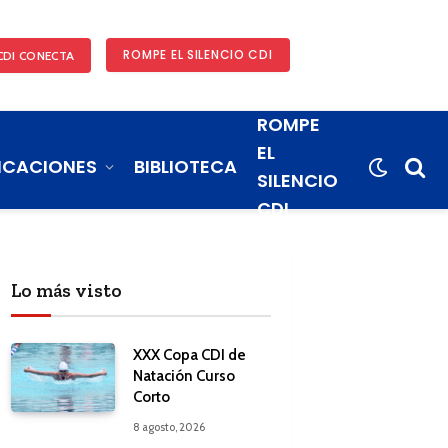
ROMPE EL SILENCIO CDI
CDI CONECTA
ROMPE
EL
ICACIONES
BIBLIOTECA
SILENCIO
CDI
Lo más visto
XXX Copa CDI de
Natación Curso
Corto
8 agosto, 2026