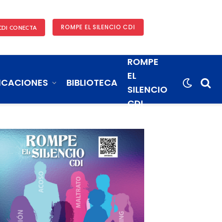
ROMPE EL SILENCIO CDI
CDI CONECTA
ROMPE
EL
ICACIONES
BIBLIOTECA
SILENCIO
CDI