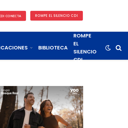
ROMPE EL SILENCIO CDI
CDI CONECTA
ROMPE
EL
ICACIONES
BIBLIOTECA
SILENCIO
CDI