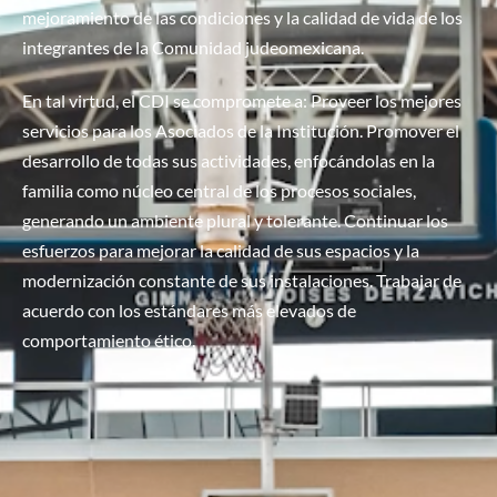
mejoramiento de las condiciones y la calidad de vida de los
integrantes de la Comunidad judeomexicana.
En tal virtud, el CDI se compromete a: Proveer los mejores
servicios para los Asociados de la Institución. Promover el
desarrollo de todas sus actividades, enfocándolas en la
familia como núcleo central de los procesos sociales,
generando un ambiente plural y tolerante. Continuar los
esfuerzos para mejorar la calidad de sus espacios y la
modernización constante de sus instalaciones. Trabajar de
acuerdo con los estándares más elevados de
comportamiento ético.