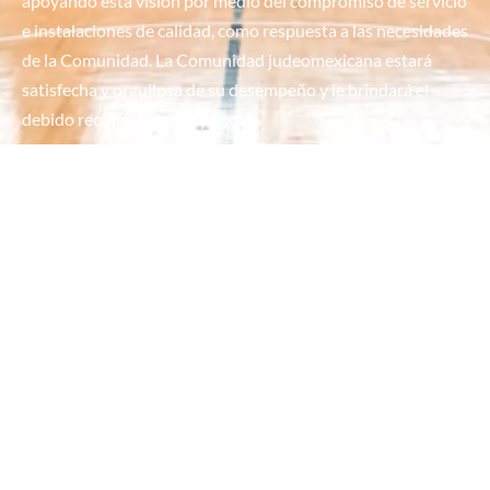
apoyando esta visión por medio del compromiso de servicio
e instalaciones de calidad, como respuesta a las necesidades
de la Comunidad. La Comunidad judeomexicana estará
satisfecha y orgullosa de su desempeño y le brindará el
debido reconocimiento y apoyo.
© 2026 Marketing CDI. Designed by Webmaster.
Aviso de privacidad
CDI
ÁREAS DE INTERÉS
SEDES
EVENTOS ESPECIALES
INSCRIPCIONES
BENEFICIOS
PUBLICACIONES
BIBLIOTECA