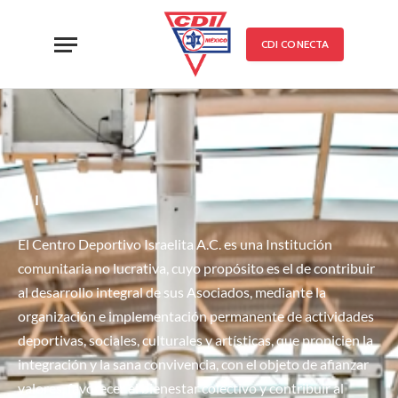
CDI CONECTA
MISIÓN
El Centro Deportivo Israelita A.C. es una Institución
comunitaria no lucrativa, cuyo propósito es el de contribuir
al desarrollo integral de sus Asociados, mediante la
organización e implementación permanente de actividades
deportivas, sociales, culturales y artísticas, que propicien la
integración y la sana convivencia, con el objeto de afianzar
valores, favorecer el bienestar colectivo y contribuir al