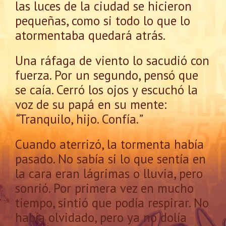
las luces de la ciudad se hicieron
pequeñas, como si todo lo que lo
atormentaba quedará atrás.
Una ráfaga de viento lo sacudió con
fuerza. Por un segundo, pensó que
se caía. Cerró los ojos y escuchó la
voz de su papá en su mente:
“
Tranquilo, hijo. Confía
.”
Cuando aterrizó, la tormenta había
pasado. No sabía si lo que sentía en
la cara eran lágrimas o lluvia, pero
sonrió. Por primera vez en mucho
tiempo, sintió que podía respirar. No
había olvidado, pero ya no dolía