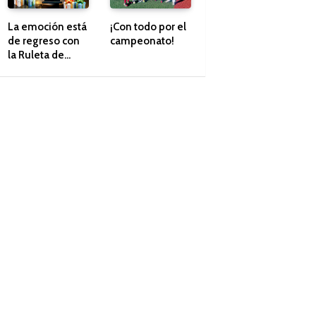
La emoción está
¡Con todo por el
de regreso con
campeonato!
la Ruleta de
Regalos