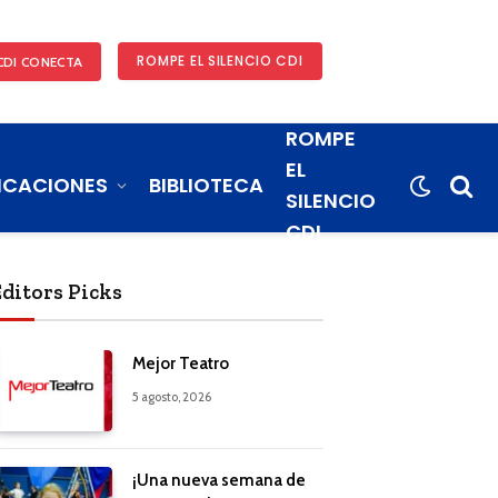
ROMPE EL SILENCIO CDI
CDI CONECTA
ROMPE
EL
ICACIONES
BIBLIOTECA
SILENCIO
CDI
Editors Picks
Mejor Teatro
5 agosto, 2026
¡Una nueva semana de