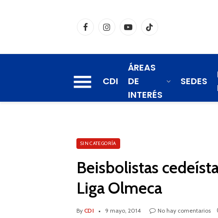
Facebook
Instagram
YouTube
TikTok
ÁREAS
CDI
DE
SEDES
INTERÉS
SIN CATEGORÍA
Beisbolistas cedeísta
Liga Olmeca
By
CDI
9 mayo, 2014
No hay comentarios