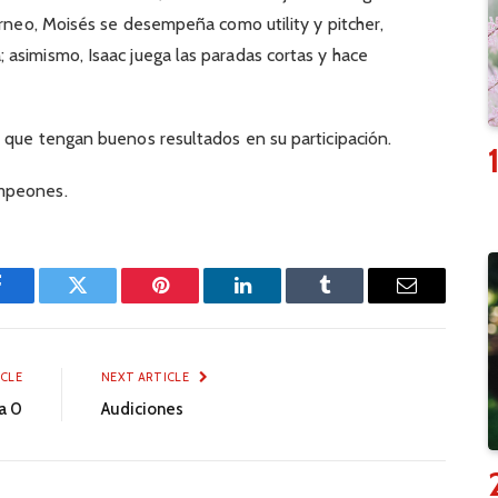
orneo, Moisés se desempeña como utility y pitcher,
asimismo, Isaac juega las paradas cortas y hace
 que tengan buenos resultados en su participación.
ampeones.
Facebook
Twitter
Pinterest
LinkedIn
Tumblr
Email
ICLE
NEXT ARTICLE
ia 0
Audiciones