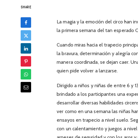
SHARE
La magia y la emoción del circo han 
la primera semana del tan esperado C
Cuando miras hacia el trapecio princi
la bravura, determinación y alegría con
manera coordinada, se dejan caer. Una 
quien pide volver a lanzarse.
Dirigido a niños y niñas de entre 6 y 
brindado a los participantes una expe
desarrollar diversas habilidades circe
ver como en una semana las niñas han
ensayos en trapecio a nivel suelo. Se
con un calentamiento y juegos a nivel 
arneses de seguridad y con los aros y m