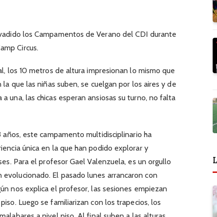
invadido los Campamentos de Verano del CDI durante
amp Circus.
pal, los 10 metros de altura impresionan lo mismo que
 la que las niñas suben, se cuelgan por los aires y de
a una, las chicas esperan ansiosas su turno, no falta
13 años, este campamento multidisciplinario ha
riencia única en la que han podido explorar y
L
nses. Para el profesor Gael Valenzuela, es un orgullo
 evolucionado. El pasado lunes arrancaron con
gún nos explica el profesor, las sesiones empiezan
piso. Luego se familiarizan con los trapecios, los
alabares a nivel piso. Al final suben a las alturas.