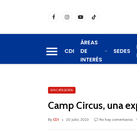
Facebook
Instagram
YouTube
TikTok
ÁREAS
CDI
DE
SEDES
INTERÉS
SIN CATEGORÍA
Camp Circus, una exp
By
CDI
20 julio, 2023
No hay comentarios