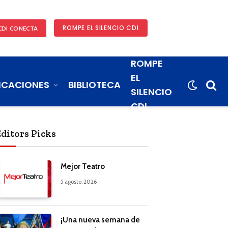
ROMPE EL SILENCIO CDI
CDI CONECTA
ROMPE
EL
ICACIONES
BIBLIOTECA
SILENCIO
CDI
Editors Picks
Mejor Teatro
5 agosto, 2026
¡Una nueva semana de