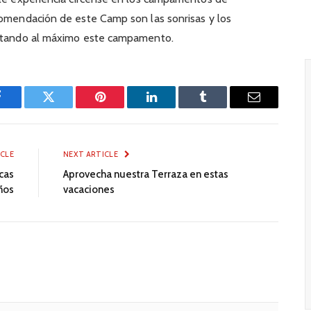
comendación de este Camp son las sonrisas y los
frutando al máximo este campamento.
Facebook
Twitter
Pinterest
LinkedIn
Tumblr
Email
ICLE
NEXT ARTICLE
cas
Aprovecha nuestra Terraza en estas
años
vacaciones