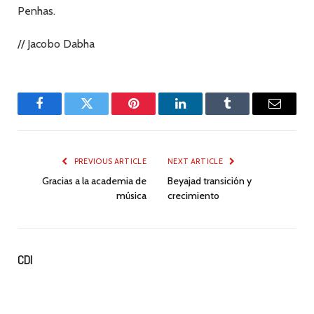
Penhas.
// Jacobo Dabha
Facebook
Twitter
Pinterest
LinkedIn
Tumblr
Email
PREVIOUS ARTICLE
NEXT ARTICLE
Gracias a la academia de
Beyajad transición y
música
crecimiento
CDI