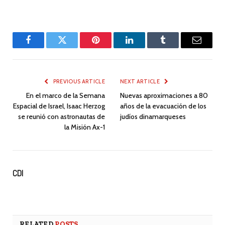
Facebook
Twitter
Pinterest
LinkedIn
Tumblr
Email
PREVIOUS ARTICLE
NEXT ARTICLE
En el marco de la Semana
Nuevas aproximaciones a 80
Espacial de Israel, Isaac Herzog
años de la evacuación de los
se reunió con astronautas de
judíos dinamarqueses
la Misión Ax-1
CDI
RELATED
POSTS