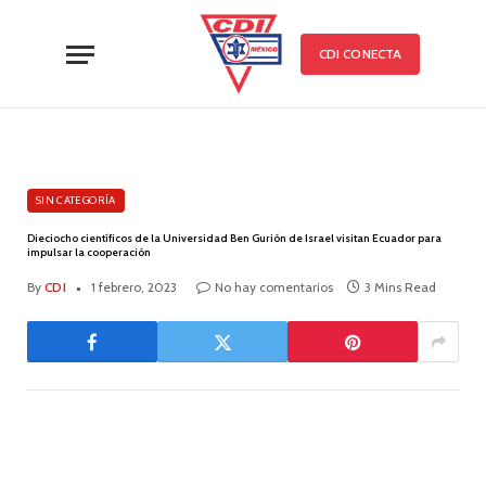
CDI CONECTA
SIN CATEGORÍA
Dieciocho científicos de la Universidad Ben Gurión de Israel visitan Ecuador para
impulsar la cooperación
By
CDI
1 febrero, 2023
No hay comentarios
3 Mins Read