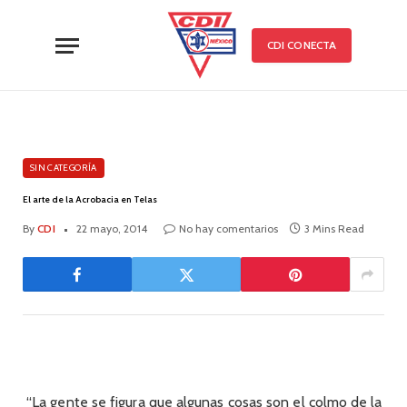
CDI CONECTA
SIN CATEGORÍA
El arte de la Acrobacia en Telas
By
CDI
22 mayo, 2014
No hay comentarios
3 Mins Read
“La gente se figura que algunas cosas son el colmo de la