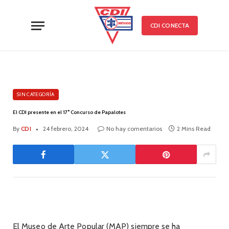
CDI CONECTA
SIN CATEGORÍA
El CDI presente en el 17° Concurso de Papalotes
By
CDI
24 febrero, 2024
No hay comentarios
2 Mins Read
El Museo de Arte Popular (MAP) siempre se ha