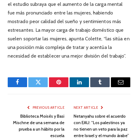
el estudio subraya que el aumento de la carga mental
fue más pronunciado entre las mujeres, habiendo
mostrado peor calidad del sueño y sentimientos más
estresantes. La mayor carga de trabajo doméstico que
suelen soportar las mujeres, apunta Colette, “las sitúa en
una posición más compleja de tratar y acentúa la
necesidad de establecer una mejor división del trabajo”.
Facebook
Twitter
Pinterest
LinkedIn
Tumblr
Email
PREVIOUS ARTICLE
NEXT ARTICLE
Biblioteca Moisés y Basi
Netanyahu sobre el acuerdo
Mischne de una semana de
con EAU: “Los palestinos ya
prueba a un hábito por la
no tienen un veto para la paz
escuela
entre Israel y el mundo árabe”