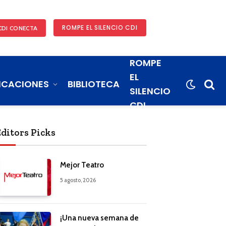
ROMPE EL SILENCIO CDI
CDI CONECTA
ROMPE
EL
ICACIONES
BIBLIOTECA
SILENCIO
CDI
Editors Picks
Mejor Teatro
5 agosto, 2026
¡Una nueva semana de