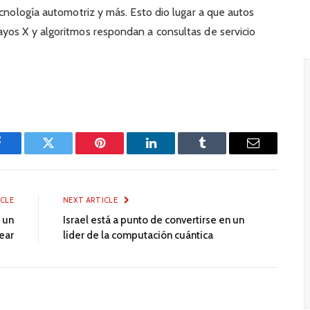
ecnología automotriz y más. Esto dio lugar a que autos
yos X y algoritmos respondan a consultas de servicio
Facebook
Twitter
Pinterest
LinkedIn
Tumblr
Email
ICLE
NEXT ARTICLE
á un
Israel está a punto de convertirse en un
lear
líder de la computación cuántica