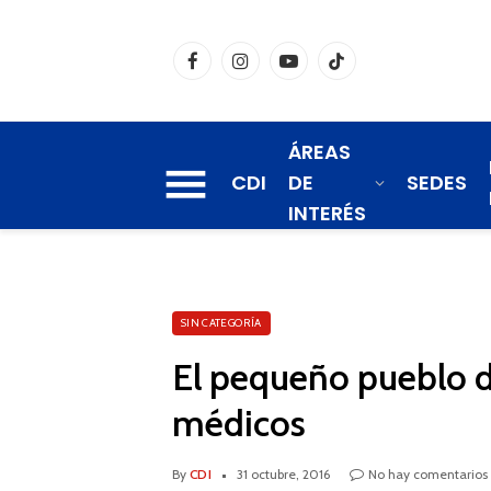
Facebook
Instagram
YouTube
TikTok
ÁREAS
CDI
DE
SEDES
INTERÉS
SIN CATEGORÍA
El pequeño pueblo d
médicos
By
CDI
31 octubre, 2016
No hay comentarios