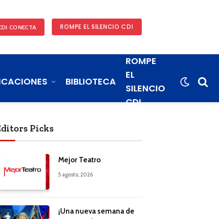
ROMPE EL SILENCIO CDI
CDI CONECTA
ROMPE
EL
ICACIONES
BIBLIOTECA
SILENCIO
CDI
Editors Picks
Mejor Teatro
5 agosto, 2026
¡Una nueva semana de